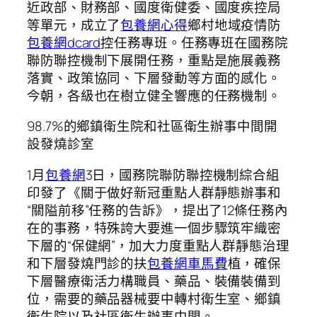
近政部、財務部、國度衛健委、國度疾控局
等單元，成立了
包養網心得
鄉村地域疫情防
包養網dcard
控任務專班。任務專班在國務院
聯防聯控機制下展開任務，重點是施展義務
落實、政策協同、下層發動等方面的感化。
今朝，各級也在樹立健全響應的任務機制。
98.7%的鄉鎮衛生院和社區衛生辦事中間開
設發燒診室
1月
包養網
3日，國務院聯防聯控機制綜合組
印發了《關于做好新冠重點人群靜態辦事和
“關隘前移”任務的告訴》，提出了12條任務內
在的事務，特殊誇大要進一個步驟筑牢織密
下層的“保健網”，加大力度重點人群靜態治理
和下層發燒門診的扶
包養網車馬費
植，確保
下層醫療衛活力構職員、藥品、裝備裝備到
位，需要的藥品器械要中轉村衛生室、鄉鎮
衛生院以及社區衛生辦事中間。