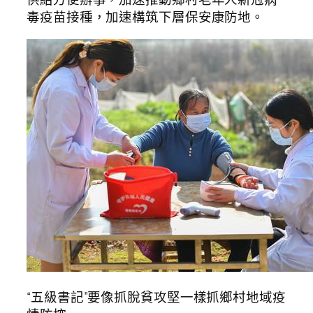
毒疫苗接種，加速構筑下層保安康防地。
“五級書記”要像抓脫貧攻堅一樣抓鄉村地域疫