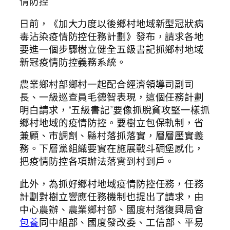
情防控
日前，《加大力度以後鄉村地域新型冠狀病
毒沾染疫情防控任務計劃》發布，請求各地
要進一個步驟樹立健全五級書記抓鄉村地域
新冠疫情防控義務系統。
農業鄉村部鄉村一起配合經濟領導司副司
長、一級巡查員毛德智表現，這個任務計劃
明白請求，“五級書記”要像抓脫貧攻堅一樣抓
鄉村地域的疫情防控。要樹立包保軌制，省
兼顧、市調劑、縣村落抓落實，層層壓實義
務。下層黨組織要實在施展戰斗碉堡感化，
把疫情防控各項辦法落實到村到戶。
此外，為抓好鄉村地域疫情防控任務，任務
計劃對樹立響應任務機制也提出了請求，由
中心農辦、農業鄉村部、國度村落復興局會
包養
同中組部、國度發改委、工信部、平易