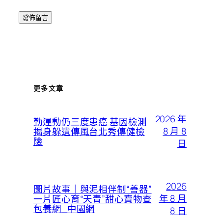
更多文章
2026 年
勤運動仍三度患癌 基因檢測
8 月 8
揭身躲遺傳風台北秀傳健檢
險
日
2026
圖片故事｜與泥相伴制“善器”
年 8 月
一片匠心育“天青”甜心寶物查
包養網_中國網
8 日