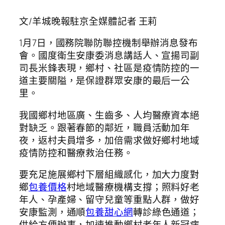
文/羊城晚報駐京全媒體記者 王莉
1月7日，國務院聯防聯控機制舉辦消息發布
會。國度衛生安康委消息講話人、宣揚司副
司長米鋒表現，鄉村、社區是疫情防控的一
道主要關隘，是保證群眾安康的最后一公
里。
我國鄉村地區廣、生齒多、人均醫療資本絕
對缺乏。跟著春節的鄰近，職員活動加年
夜，返村夫員增多，加倍需求做好鄉村地域
疫情防控和醫療救治任務。
要充足施展鄉村下層組織感化，加大力度對
鄉
包養價格
村地域醫療機構支撐；照料好老
年人、孕產婦、留守兒童等重點人群，做好
安康監測，通順
包養甜心網
轉診綠色通道；
供給方便辦事，加速推動鄉村老年人新冠病