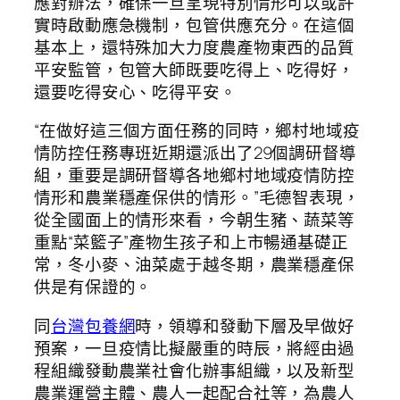
應對辦法，確保一旦呈現特別情形可以或許
實時啟動應急機制，包管供應充分。在這個
基本上，還特殊加大力度農產物東西的品質
平安監管，包管大師既要吃得上、吃得好，
還要吃得安心、吃得平安。
“在做好這三個方面任務的同時，鄉村地域疫
情防控任務專班近期還派出了29個調研督導
組，重要是調研督導各地鄉村地域疫情防控
情形和農業穩產保供的情形。”毛德智表現，
從全國面上的情形來看，今朝生豬、蔬菜等
重點“菜籃子”產物生孩子和上市暢通基礎正
常，冬小麥、油菜處于越冬期，農業穩產保
供是有保證的。
同
台灣包養網
時，領導和發動下層及早做好
預案，一旦疫情比擬嚴重的時辰，將經由過
程組織發動農業社會化辦事組織，以及新型
農業運營主體、農人一起配合社等，為農人