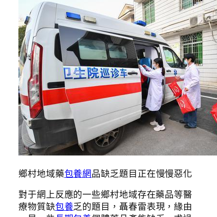
鄉村地域藥
包養網
品缺乏題目正在慢慢惡化
對于網上反應的一些鄉村地域存在藥品等醫
療物質缺
包養
乏的題目，聶春雷表現，緣由