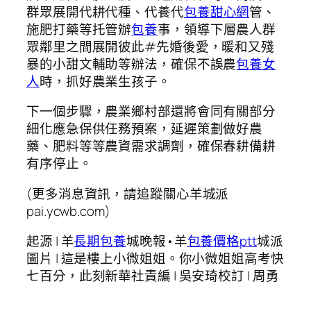
群眾展開代耕代種、代養代
包養甜心網
管、
施肥打藥等托管辦
包養
事，領導下層農人群
眾鄰里之間展開彼此#先婚後愛，暖和又殘
暴的小甜文輔助等辦法，確保不誤農
包養女
人
時，抓好農業生孩子。
下一個步驟，農業鄉村部還將會同有關部分
細化應急保供任務預案，延遲策劃做好農
藥、肥料等等農資需求調劑，確保春耕備耕
有序停止。
(更多消息資訊，請追蹤關心羊城派
pai.ycwb.com)
起源 | 羊
長期包養
城晚報•羊
包養價格ptt
城派
圖片 | 這是樓上小微姐姐。你小微姐姐高考快
七百分，此刻新華社責編 | 吳安琦校訂 | 周勇