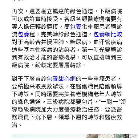
再次，還要樹立暢達的綠色通道，下級病院
可以或許實時接受。各級各類醫療機構要有
專人擔任轉診連接，簡
包養
化重癥患者轉診
流
包養
程，完美轉診綠色通道。
包養網比較
對于高齡合并慢阻肺、糖尿病、血汗管疾病
這些基本性疾病的沾染者，第一時光要轉診
到有救治才能的醫療機構，可以直接轉到三
級病院，紛歧定要層層轉診。
對于下層首診
包養甜心網
的一些重癥患者，
要積極采取挽救辦法，在醫護職員陪護領導
下轉診。同時還要完美養老機構老年人轉診
的綠色通道。三級病院都要包片，“一對一”領
導縣級病院加大力度醫療救治任務，要派醫
務職員下沉下層，領導下層的轉診和醫療救
治。