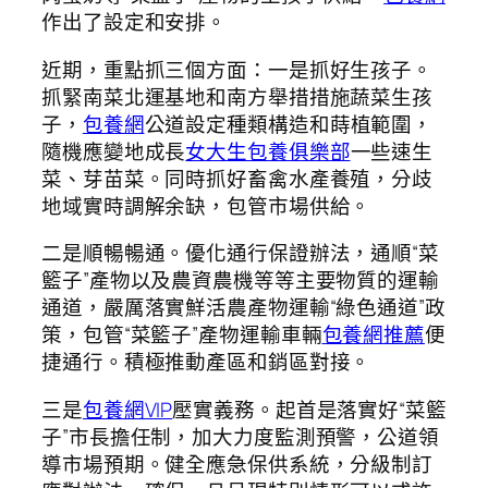
作出了設定和安排。
近期，重點抓三個方面：一是抓好生孩子。
抓緊南菜北運基地和南方舉措措施蔬菜生孩
子，
包養網
公道設定種類構造和蒔植範圍，
隨機應變地成長
女大生包養俱樂部
一些速生
菜、芽苗菜。同時抓好畜禽水產養殖，分歧
地域實時調解余缺，包管市場供給。
二是順暢暢通。優化通行保證辦法，通順“菜
籃子”產物以及農資農機等等主要物質的運輸
通道，嚴厲落實鮮活農產物運輸“綠色通道”政
策，包管“菜籃子”產物運輸車輛
包養網推薦
便
捷通行。積極推動產區和銷區對接。
三是
包養網VIP
壓實義務。起首是落實好“菜籃
子”市長擔任制，加大力度監測預警，公道領
導市場預期。健全應急保供系統，分級制訂