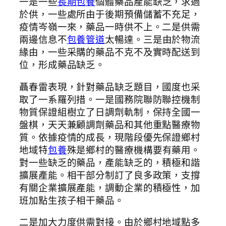
一是一些
長期包養
個體藥品產能缺乏，求過
於供，一些處所由于後期預備儲蓄不充足，
疫情岑嶺一來，藥品一時供不上。二是供需
兩邊信息不
包養管道
太暢達。三是由於物流
緣由，一些采購的藥品不克不及實時配送到
位，形成藥品缺乏。
聶春雷表現，針對藥品缺乏題目，國度也采
取了一系羅列措。一是國務院聯防聯控機制
物質保證組樹立了日調劑軌制，保持全國一
盤棋，天天兼顧調劑藥品和其他重點醫療物
質。依據疫情的成長，現階段優先保證鄉村
地域特
包養
殊是鄉村的醫療機構要有藥用。
對一些缺乏的藥品，產能缺乏的，積極和諧
擴展產能。相干部分制訂了良多政策，支撐
有關企業擴展產能，調動企業的積極性，加
班加點生孩子相干藥品。
二是加大力度供需對接。由於鄉村地域點多