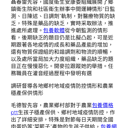
聶春雷先容，國度衛生安康委組織展開了鄉
鎮衛生院和社區衛生辦事中間運轉情形“日監
測、日陳述、日調劑”軌制，對醫療物質的缺
乏，特殊是藥品的缺乏，實時采取辦法，推
進處所處理。
包養軟體
從今朝監測的情形
看，後期缺乏的題目仍是比擬凸起，可是近
期跟著各地疫情的成長和藥品產能的增加，
還有物質保證組的和諧調劑和物流的順暢，
以及處所當局加大力度組織，藥品缺乏的題
目正在慢慢惡化。開麥拉跟蹤她的舉措。任
務職員在灌音經過歷程中發明有選
調研督導各地鄉村地域疫情防控情形和農業
穩產保供情形
毛德智先容，農業鄉村部對于農業
包養價格
ptt
生孩子穩產保供、鄉村地域疫情防控，作
出了詳細安排，特殊是對節每日天期間全國
肉蛋奶等“菜籃子”產物的生孩子供給，
包養網