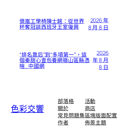
2026 年
億嵐工學椅陳士銘：從世界
杯奪冠談西班牙王室復興
8 月 8 日
2026
“排名靠后”到“多項第一”，這
年 8 月
個秦甜心查包養網嶺山區縣憑
啥_中國網
8 日
部落格
活動
色彩交響
關於
商店
常見問題集
區塊版面配置
作者
佈景主題