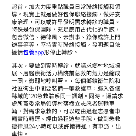
起首，加大力度重點職員日常聯絡接觸和領
導。現實上就是做好包保聯絡接觸，做好安
康治理，可以或許早發明需求轉診的職員。
特殊是包保團隊，充足應用古代化的手腕，
包含微信、德律風、云辦事、錄像或許上門
辦事等等，堅持實時聯絡接觸，發明題目依
據情
包養app
形停止轉診。
其次，要做到實時轉診，就請求鄉村地域擴
展下層醫療衛活力構院前急救的氣力是縮成
一團，微弱地哼叫著。，每個鄉鎮衛生院和
社區衛生中間要裝備一輛救護車，歸入各個
縣域的120急救體系同一調劑。同時，還請求
處所黨委當局領導村落樹立志愿者運輸車
輛，對需求急救的，可以經由過程志愿者車
輛實時轉運。經由過程這些手腕，做到急救
德律風24小時可以或許撥得通，有車派，出
車快。