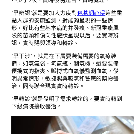
“早辨認”就是要加大力度對
包養網心得
這些重
點人群的安康監測，對能夠呈現的一些情
形，好比有些基本病的并發癥、新冠重癥風
險的苗頭和偏向性癥狀呈現以后，要實時辨
認，實時賜與領導和轉診。
“早干涉”，就是在下層要裝備需要的氧療裝
備，如氧氣袋、氧氣瓶、制氧機，還要裝備
便攜式的指夾、脈搏式血氧儀監測血氧，發
明異常情形，敏捷賜與吸氧和響應的藥物醫
治，同時聯合現實實時轉診。
“早轉診”就是發明了需求轉診的，要實時轉到
下級病院接收醫治。