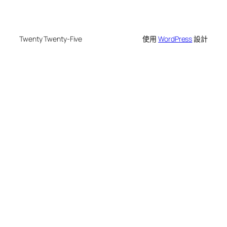
Twenty Twenty-Five
使用
WordPress
設計