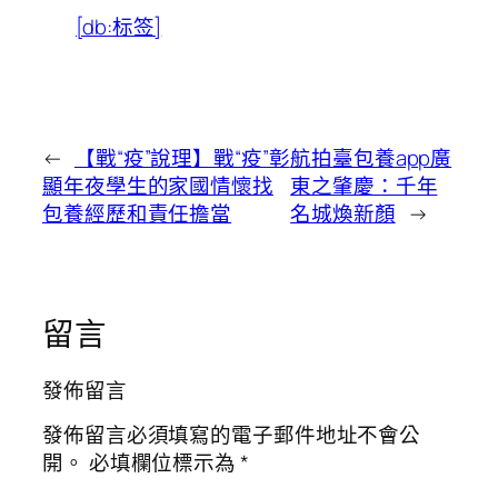
[db:标签]
←
【戰“疫”說理】戰“疫”彰
航拍臺包養app廣
顯年夜學生的家國情懷找
東之肇慶：千年
包養經歷和責任擔當
名城煥新顏
→
留言
發佈留言
發佈留言必須填寫的電子郵件地址不會公
開。
必填欄位標示為
*