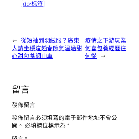
[db:标签]
←
從短袖到羽絨服？廣東
疫情之下游玩業
人請坐穩這趟春節氣溫過甜
何喜包養經歷往
心甜包養網山車
何從
→
留言
發佈留言
發佈留言必須填寫的電子郵件地址不會公
開。
必填欄位標示為
*
留言
*