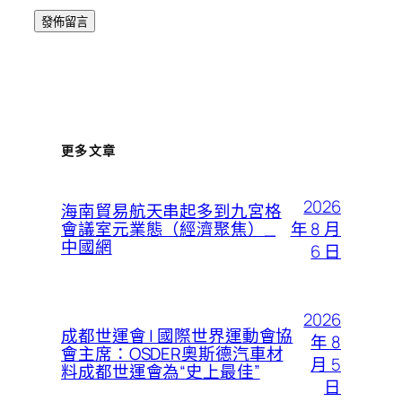
更多文章
2026
海南貿易航天串起多到九宮格
年 8 月
會議室元業態（經濟聚焦）_
中國網
6 日
2026
成都世運會 | 國際世界運動會協
年 8
會主席：OSDER奧斯德汽車材
月 5
料成都世運會為“史上最佳”
日