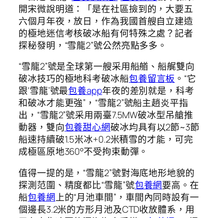
開宋微說明道：「是在社區撿到的，大要五
六個月年夜，放日，作為我國首艘自立建造
的極地迷信考核破冰船有何特殊之處？記者
探秘發明，“雪龍2”號公然亮點多多。
“雪龍2”號是全球第一艘采用船艏、船艉雙向
破冰技巧的極地科考破冰船
包養留言板
。“它
跟‘雪龍’號最
包養app
年夜的差別就是，科考
和破冰才能更強”，“雪龍2”號船主趙炎平指
出，“雪龍2”號采用兩臺7.5MW破冰型吊艙推
動器，雙向
包養甜心網
破冰均具有以2節~3節
船速持續破1.5米冰+0.2米積雪的才能，可完
成極區原地360°不受拘束動彈。
值得一提的是，“雪龍2”號對海底地形地貌的
探測范圍、精度都比“雪龍”號
包養網
要高。在
船
包養網
上的“月池車間”，車間內同時設有一
個邊長3.2米的方形月池及CTD收放體系，用