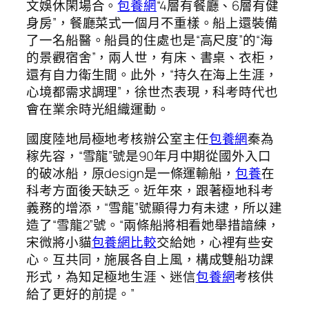
文娛休閑場合。
包養網
“4層有餐廳、6層有健
身房”，餐廳菜式一個月不重樣。船上還裝備
了一名船醫。船員的住處也是“高尺度”的“海
的景觀宿舍”，兩人世，有床、書桌、衣柜，
還有自力衛生間。此外，“持久在海上生涯，
心境都需求調理”，徐世杰表現，科考時代也
會在業余時光組織運動。
國度陸地局極地考核辦公室主任
包養網
秦為
稼先容，“雪龍”號是90年月中期從國外入口
的破冰船，原design是一條運輸船，
包養
在
科考方面後天缺乏。近年來，跟著極地科考
義務的增添，“雪龍”號顯得力有未逮，所以建
造了“雪龍2”號。“兩條船將相看她舉措諳練，
宋微將小貓
包養網比較
交給她，心裡有些安
心。互共同，施展各自上風，構成雙船功課
形式，為知足極地生涯、迷信
包養網
考核供
給了更好的前提。”