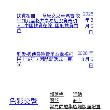
2026
扶貧相冊——草原女兒卓瑪吉 牧
年 8
平到九宮格共享易近脫貧帶頭
人_中國扶貧在線_國度扶貧門
月 5
戶
日
2026 年
酷愛·秀傳醫院費用為幸福打
8 月 5
拼｜19年，因酷愛活成一束
光
日
部落格
活動
色彩交響
關於
商店
常見問題集
區塊版面配置