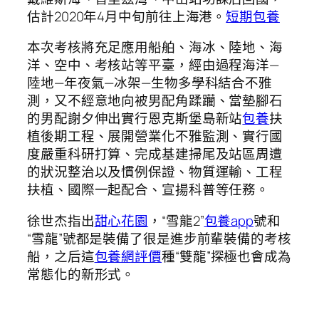
估計2020年4月中旬前往上海港。
短期包養
本次考核將充足應用船舶、海冰、陸地、海
洋、空中、考核站等平臺，經由過程海洋—
陸地—年夜氣—冰架—生物多學科結合不雅
測，又不經意地向被男配角蹂躪、當墊腳石
的男配謝夕伸出實行恩克斯堡島新站
包養
扶
植後期工程、展開營業化不雅監測、實行國
度嚴重科研打算、完成基建掃尾及站區周遭
的狀況整治以及慣例保證、物質運輸、工程
扶植、國際一起配合、宣揚科普等任務。
徐世杰指出
甜心花園
，“雪龍2”
包養app
號和
“雪龍”號都是裝備了很是進步前輩裝備的考核
船，之后這
包養網評價
種“雙龍”探極也會成為
常態化的新形式。