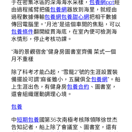
于在密集冰區的深海海水采樣，
包養網ppt
經
由過程搖臂把儀
包養網
器放到海里，就經由
過程數據傳輸
包養網
包養甜心網
把相干數據
傳回電腦里。“月池”是這個車間的焦點，可以
包養條件
翻開縱貫海底，在室內便可檢測海
水情形，停止考核功課。
“海的景觀宿舍”健身房圖書室齊備 菜式一個
月不重樣
除了科考才能凸起，“雪龍2”號的生涯設置裝
備擺設可謂“麻雀雖小，五臟俱全
包養網
”。船
上生涯出色，有健身房
包養合約
、圖書室，
還會組織運動調理心境。
包養
中
短期包養
國第36次南極考核隊領隊徐世杰
告知記者，船上除了會議室、圖書室，還有