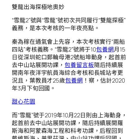
雙龍出海探極地奧妙
“雪龍2”號與“雪龍”號初次共同履行“雙龍探極”
義務，是本次考核的一年夜亮點。
秦為稼在通氣會上先容，本次考核實行“兩船
四站”考核義務。“雪龍2”號將于10
包養網
月15
日從深圳蛇口郵輪母港2號船埠動身，起首前
去中山站展開功課，
包養留言板
隨后持續展
開南年夜洋宇航員海綜合考核和長城站考更
況且，葉教員才25歲
包養網
！察，估計2020
年3月下旬回國。
甜心花園
而“雪龍”號于2019年10月22日則由上海動身，
起首前去中山站展開功課，隨后持續展開羅
斯海和阿蒙森海工程和科考功課，后程回到
戴維斯海、普里茲灣、中山站功課后回國，