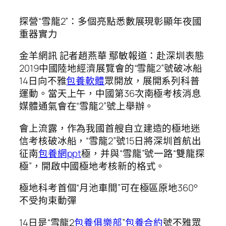
探營“雪龍2”：多個亮點悉數展現彰顯年夜國
重器實力
金羊網訊 記者趙燕華 鄢敏報道：赴深圳表態
2019中國陸地經濟展覽會的“雪龍2”號破冰船
14日向不雅
包養軟體
眾開放，展開系列科普
運動。當天上午，中國第36次南極考核消息
媒體通氣會在“雪龍2”號上舉辦。
會上流露，作為我國首艘自立建造的極地迷
信考核破冰船，“雪龍2”號15日將深圳首航出
征南
包養網ppt
極，并與“雪龍”號一路“雙龍探
極”，開啟中國極地考核新的格式。
極地科考首個“月池車間”可在極區原地360°
不受拘束動彈
14日是“雪龍2
包養俱樂部
”
包養合約
號不雅眾