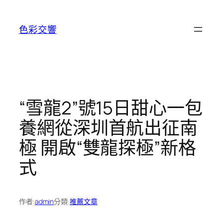
跳
至
色彩交響
主
要
內
容
“雪龍2”號15日甜心一包
養網從深圳首航出征南
極 開啟“雙龍探極”新格
式
作者:
admin
分類:
推薦文章