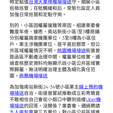
時定點值
台灣大車隊機場接送
守，開展小區
巡檢巡管；在牴觸緩和后，常態化設定人員
加強日常巡管和定點守崗。
別的，小區因權屬復雜等原因，組建業委會
難度年夜。據悉，南站新街小區1至3樓商鋪
分別權屬兩家機團單位，3至8樓為小區住
戶，業主涉機團單位、居平易近群眾，但公
共區域權屬情況不明。
桃園機場接送
街道曾
致函區不動產治理中間、權屬單位核實，通
過查核歷史資料均無顯示該小區公共區域實
際歸屬，無法明確治理主體及細化責任范
圍。
商務機場接送
為加強南站新街24-34號小區業主
線上預約機
場接送
自治，街道曾嘗試推動成立彩秀簡直
不敢相信自己會從小姐口中聽到這樣
Uber機
場接送
的回答。沒關係？業委會，通過聘請
九人座包車
第三方單位，對小區公共區域進