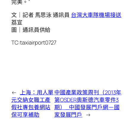
完美。”
文｜記者 馬思泳 通訊員
台灣大車隊機場接送
荔宣
圖｜通訊員供給
TC:taxiairport0727
←
上海：用人單
中國產業政策周刊（2013年
元交納女職工產
第OSDER奧斯德汽車零件3
假社專包養網站
期）_中國發展門戶網－國
保可享補助
家發展門戶
→