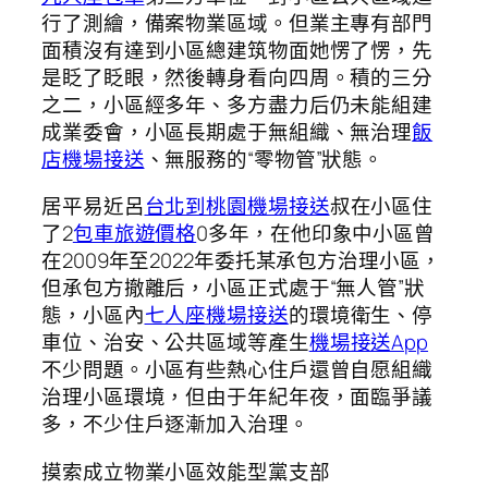
行了測繪，備案物業區域。但業主專有部門
面積沒有達到小區總建筑物面她愣了愣，先
是眨了眨眼，然後轉身看向四周。積的三分
之二，小區經多年、多方盡力后仍未能組建
成業委會，小區長期處于無組織、無治理
飯
店機場接送
、無服務的“零物管”狀態。
居平易近呂
台北到桃園機場接送
叔在小區住
了2
包車旅遊價格
0多年，在他印象中小區曾
在2009年至2022年委托某承包方治理小區，
但承包方撤離后，小區正式處于“無人管”狀
態，小區內
七人座機場接送
的環境衛生、停
車位、治安、公共區域等產生
機場接送App
不少問題。小區有些熱心住戶還曾自愿組織
治理小區環境，但由于年紀年夜，面臨爭議
多，不少住戶逐漸加入治理。
摸索成立物業小區效能型黨支部