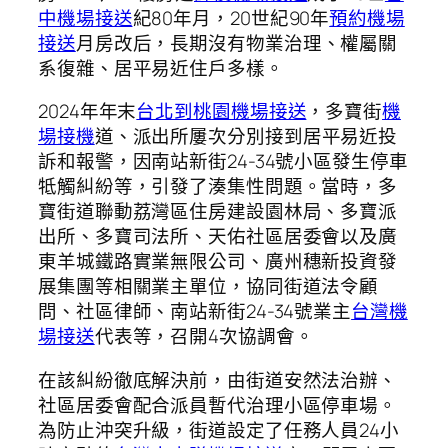
中機場接送
紀80年月，20世紀90年
預約機場
接送
月房改后，長期沒有物業治理、權屬關
系復雜、居平易近住戶多樣。
2024年年末
台北到桃園機場接送
，多寶街
機
場接機
道、派出所屢次分別接到居平易近投
訴和報警，因南站新街24-34號小區發生停車
牴觸糾紛等，引發了湊集性問題。當時，多
寶街道聯動荔灣區住房建設園林局、多寶派
出所、多寶司法所、天佑社區居委會以及廣
東羊城鐵路實業無限公司、廣州穗新投資發
展集團等相關業主單位，協同街道法令顧
問、社區律師、南站新街24-34號業主
台灣機
場接送
代表等，召開4次協調會。
在該糾紛徹底解決前，由街道安然法治辦、
社區居委會配合派員暫代治理小區停車場。
為防止沖突升級，街道設定了任務人員24小