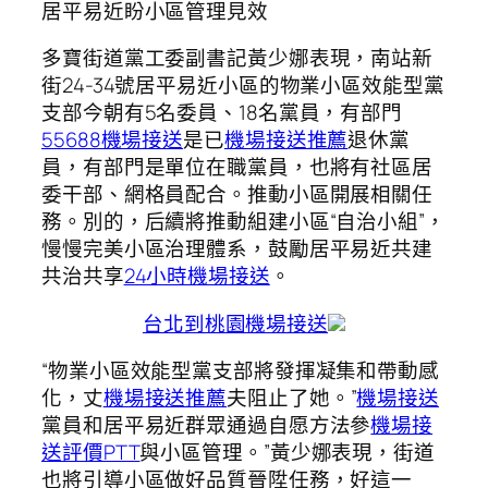
居平易近盼小區管理見效
多寶街道黨工委副書記黃少娜表現，南站新
街24-34號居平易近小區的物業小區效能型黨
支部今朝有5名委員、18名黨員，有部門
55688機場接送
是已
機場接送推薦
退休黨
員，有部門是單位在職黨員，也將有社區居
委干部、網格員配合。推動小區開展相關任
務。別的，后續將推動組建小區“自治小組”，
慢慢完美小區治理體系，鼓勵居平易近共建
共治共享
24小時機場接送
。
台北到桃園機場接送
“物業小區效能型黨支部將發揮凝集和帶動感
化，丈
機場接送推薦
夫阻止了她。”
機場接送
黨員和居平易近群眾通過自愿方法參
機場接
送評價PTT
與小區管理。”黃少娜表現，街道
也將引導小區做好品質晉陞任務，好這一