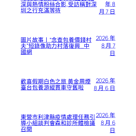
年 8
深與熱情粉絲合影,受訪稱對深
圳之行充滿等待
月 7 日
2026 年
圖片故事丨“念查包養價錢村
8 月 7
夫”短錄像助力村落復興_中
國網
日
2026 年
歡喜假期白色之旅 黃金周煙
臺台包養游縱貫車守舊啦
8 月 6 日
2026 年
東營市利津縣疫情處理任務引
8 月 6
導小組談判會森和診所體檢議
召開
日