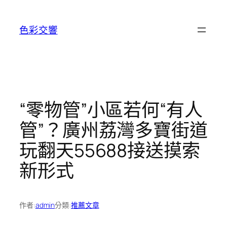
跳
至
色彩交響
主
要
內
容
“零物管”小區若何“有人
管”？廣州荔灣多寶街道
玩翻天55688接送摸索
新形式
作者:
admin
分類:
推薦文章