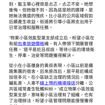
刻，藍玉華心裡很是忐忑，忐忑不安。她想
後悔，但她做不到，因為這是她的選擇，是
她無法償還的愧疚。比小區的公共區域假如
后續產生收益，街道將引導小區將支出用于
日常治理和服務任務。
“物業小區效能型黨支部成立后，盼望小區在
有組
包車旅遊價格
織、有人帶領下開展管理
任務。”居平易近呂叔說，等待小區的環境衛
生、停車、治安等問題獲得解決。
從小在小區棲身的黃叔表現，小區以前是鐵
路集團的宿舍，后來房改后，居平易近構成
加倍多元。在小區缺乏治理的情況后，環境
臟亂差、人車不
線上預約機場接送
分離、公
共區域常產生牴觸糾紛。“成立物業小區效能
型黨支部，意味著小區治理有了組織，也有
了治理辦法，盼望小區管理問題能慢慢獲得