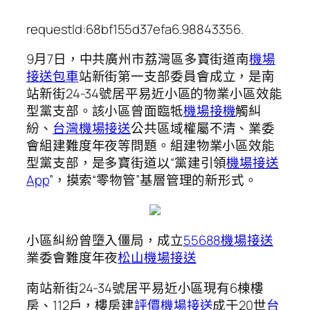
requestId:68bf155d37efa6.98843356.
9月7日，中共廣州市荔灣區多寶街道南
機場
接送包車
站新街第一支部委員會成立，是南
站新街24-34號居平易近小區的物業小區效能
型黨支部。該小區曾面臨牴
機場接機
觸糾
紛、
台灣機場接送
公共區域權屬不清、業委
會組建難度年夜等問題。組建物業小區效能
型黨支部，是多寶街道以“黨建引領
機場接送
App
”，摸索“零物管”基層管理的新形式。
小區糾紛曾墮入僵局，成立
55688機場接送
業委會難度年夜
松山機場接送
南站新街24-34號居平易近小區現有6棟樓
房、112戶，樓房建
評價機場接送
成于20世
台