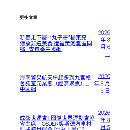
更多文章
2026
新春走下層| “丸子哥”楊東亮：
年 8
傳承非遺美食 造福黃河灘區同
月 6
鄉_查包養中國網
日
2026
海南貿易航天串起多到九宮格
年 8 月
會議室元業態（經濟聚焦）_
中國網
6 日
2026
成都世運會 | 國際世界運動會協
年 8
會主席：OSDER奧斯德汽車材
月 5
料成都世運會為“史上最佳”