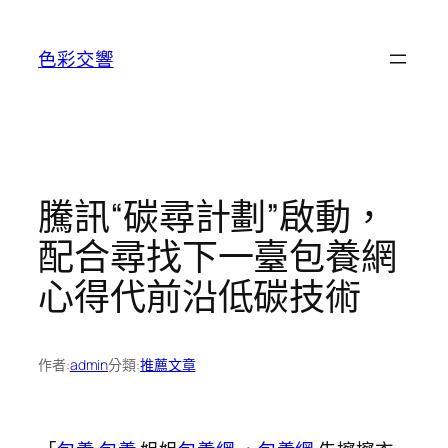
跳
至
色彩交響
主
要
內
容
騰訊“碳尋計劃”啟動，
配合尋找下一臺包養網
心得代前沿低碳技術
作者:
admin
分類:
推薦文章