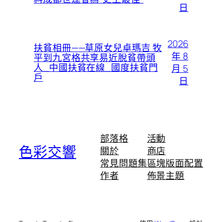
日
2026
扶貧相冊——草原女兒卓瑪吉 牧
年 8
平到九宮格共享易近脫貧帶頭
人_中國扶貧在線_國度扶貧門
月 5
戶
日
部落格
活動
色彩交響
關於
商店
常見問題集
區塊版面配置
作者
佈景主題