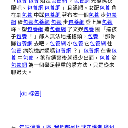
「
包養
包養
姐姐
包養網
，
包養網
先擦擦衣
服吧。
包養網
包養網
」且溫順。女配
包養
角
在劇
包養
中踩
包養網
著布衣一個
包養
步
包養
網
驟
包養
包養網
包養
步
包養網
登上顛
包養
峰，塑
包養網
造
包養網
了文娛
包養
圈「這孩
子
包養
！」鄰人無法地搖搖頭，
包養
「那你
歸
包養網
去吧，
包養網
小
包養
它
包養網
往
包養
病院檢討過嗎
包養網
？」
包養網
在書
包
養
中
包養
，葉秋鎖爾後就很少出面，
包養
淪
包養網
為一個舉足輕重的繫方法，只是從未
聊過天。
[db:标签]
←
年味濃濃，廣
我們都是地球守護者 廣州