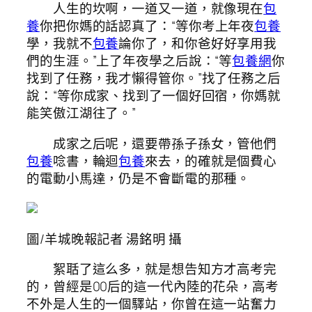
人生的坎啊，一道又一道，就像現在
包
養
你把你媽的話認真了：“等你考上年夜
包養
學，我就不
包養
論你了，和你爸好好享用我
們的生涯。”上了年夜學之后說：“等
包養網
你
找到了任務，我才懶得管你。”找了任務之后
說：“等你成家、找到了一個好回宿，你媽就
能笑傲江湖往了。”
成家之后呢，還要帶孫子孫女，管他們
包養
唸書，輪迴
包養
來去，的確就是個費心
的電動小馬達，仍是不會斷電的那種。
圖/羊城晚報記者 湯銘明 攝
絮聒了這么多，就是想告知方才高考完
的，曾經是00后的這一代內陸的花朵，高考
不外是人生的一個驛站，你曾在這一站奮力