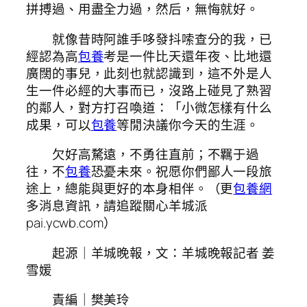
拼搏過、用盡全力過，然后，無悔就好。
就像昔時阿誰手哆發抖嗦查分的我，已
經認為高
包養
考是一件比天還年夜、比地還
廣闊的事兒，此刻也就認識到，這不外是人
生一件必經的大事而已，沒路上碰見了熟習
的鄰人，對方打召喚道：「小微怎樣有什么
成果，可以
包養
等閒決議你今天的生涯。
欠好高騖遠，不勇往直前；不羈于過
往，不
包養
恐憂未來。祝愿你們鄙人一段旅
途上，總能與更好的本身相伴。（更
包養網
多消息資訊，請追蹤關心羊城派
pai.ycwb.com）
起源｜羊城晚報，文：羊城晚報記者 姜
雪媛
責編｜樊美玲