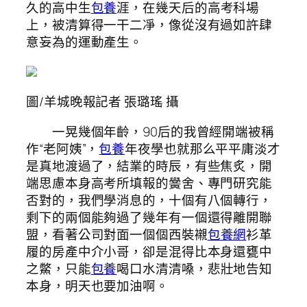
久的高中生
包養
涯，在幾天后的高考科場
上，被清算得一干二凈，像從沒有過如許肆
意妄為的運動產生。
圖/羊城晚報記者 張璐瑤 攝
一晃幾個年齡，90后的我曾經開端被稱
作“老阿姨”，
包養
年夜學也就那么平平庸淡才
是真地渡過了，結業的時辰，有些焦炙，開
端思慮本身高考所填報的黌舍、專門研究能
否對的，我們學消息的，十個有八個轉行，
剩下的兩個能夠過了幾年有一個還得離開聯
盟，看著公司對面一個個西裝襯
包養網
衫革
履的房產中介小哥，卻是混得比本身還甕中
之鱉，只能
包養
喝口水清清嗓，悲壯地告知
本身，明天也要加油啊。