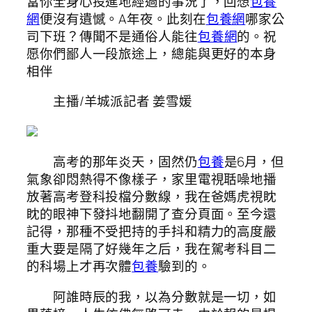
當你全身心投進地經過的事況了，回想
包養
網
便沒有遺憾。A年夜。此刻在
包養網
哪家公
司下班？傳聞不是通俗人能往
包養網
的。祝
愿你們鄙人一段旅途上，總能與更好的本身
相伴
主播/羊城派記者 姜雪媛
高考的那年炎天，固然仍
包養
是6月，但
氣象卻悶熱得不像樣子，家里電視聒噪地播
放著高考登科投檔分數線，我在爸媽虎視眈
眈的眼神下發抖地翻開了查分頁面。至今還
記得，那種不受把持的手抖和精力的高度嚴
重大要是隔了好幾年之后，我在駕考科目二
的科場上才再次體
包養
驗到的。
阿誰時辰的我，以為分數就是一切，如