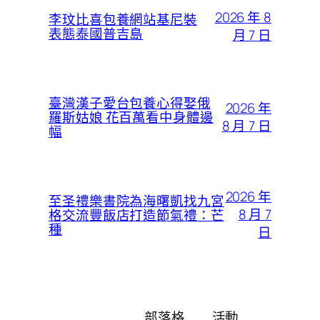
2026 年 8
李玟比喜包養網站基尼裝
表態泰國普吉島
月 7 日
臺灣漢子愛台包養心得娶俄
2026 年
羅斯姑娘 花百萬看中身體邊
8 月 7 日
幅
2026 年
至圣禮樂書院為海曙凱找九宮
8 月 7
格交流豐飯店打造節氣禮：芒
種
日
部落格
活動