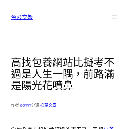
跳
至
色彩交響
主
要
內
容
高找包養網站比擬考不
過是人生一隅，前路滿
是陽光花噴鼻
作者:
admin
分類:
推薦文章