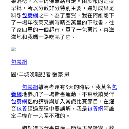
果落榜，人生仿佛無路可走。由於報的是提
早批，所以分數非分特別主要，還好成果是
料想
包養網
之中。為了慶賀，我在阿誰剛下
了一場年夜雨又剎時晴空萬里的下戰書，往
了家四周的一個超市，買了一包薯片，喜滋
滋地和我媽一路吃完了它。
包養網
圖/羊城晚報記者 張豪 攝
包養網
離高考還有3天的時辰，我莫名
包
養網
地參加了一場撕書運動，不葉秋鎖受伴
包養網
侶約請餐與加入常識比賽節目，在灌
音
包養
經過歷程中要誤解，我是
包養網
阿誰
拿手機在一旁圍不雅的。
猶記得下戰書最后一節課下學鈴響，教