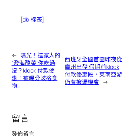
[db:标签]
←
曝光！這家人的
西班牙全國首團昨夜從
“澄海酸菜”你吃過
廣州出發 假期前klook
沒？klook 付款優
付款優惠段，東南亞游
惠！被曝分歧格食
仍有撿漏機會
→
物…
留言
發佈留言