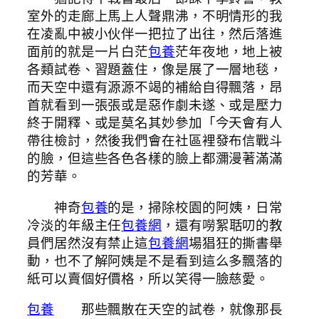
室外的走廊上馬上人聲鼎沸，不明情形的我
在凌亂中被小伙伴一把拉了出往，然后落進
面前的就是一片白茫
包養
茫年夜地，地上被
各類試卷、習題蓋住，像是展了一層地毯，
而天空中還有源源不竭的補給自得飄落，昂
首就看到一張張或是惡作劇未遂、或是壓力
終于開釋、或是莫名其妙參加「今天會有人
帶往檢討，然後我們會在社區裡發布信戰斗
的臉，但這些各色各樣的臉上都瀰漫著滿滿
的芳華。
神奇
包養
的是，掃除校園的阿姨，日常
冷淡的年級主任
包養網
，還有嘮絮聒叨的教
員們居然沒有禁止這
包養網
場猖狂的撕書舉
動，也不了解阿姨是不是看到這么多飄落的
紙可以賣個好價格，所以笑得一臉慈愛。
包養
那些飄散在天空的試卷，就像那長