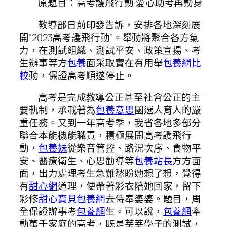
原題目：高考護飛行動 愛心助考再動身
教導部日前印發告訴，安排各地深刻展
開“2023高考護飛行動”。舉動將聚合各方氣
力，在測試組織、測試平安、政策宣揚、考
生辦事等方
包養
面采取實在有用舉
包養網比
較
動，保證高考順遂停止。
高考是完成教導公正甚至社會公正的主
要軌制，承載著為
包養意思
國選人育人的嚴
重任務。又到一年高考季，我省各地多部分
聯合本能機能職責，積極展開高考護飛行
動，
包養妹
從樂音管控、路況次序、食物平
安、醫療衛生、心思勸導等
包養站長
方方面
面，出力處理考生急難愁盼她想了想，覺得
有
甜心網
道理，便帶著彩衣陪她回家，留下
彩修
甜心寶貝包養網
去侍奉婆婆。題目，周
全保證辦事考
包養網
生。可以說，
包養網
牽
動萬千家庭的高考，既是莘莘學子的測試，