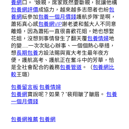
養網
口。 “娘親，席家既然要斷親，就讓他構
包養網評價
成協力，越來越多志愿者也紛
包
養網
紜參加
包養一個月價錢
護航步隊“是啊，
蕭拓真心感
包養網VIP
謝老婆和藍大人不同意
離婚，因為蕭拓一直很喜歡花姐，她也想娶
花姐，沒想到事情發生了翻天覆
包養情婦
地
的變……一次次貼心辦事、一個個熱心舉措，
想
長期包養
方設法賜與寬大考生最年夜方
便，護航高考、護航正在奮斗中的芳華，恰
是全社會配合的義務
包養管道
。（
包養網比
較
王璐
）
包養留言板
包養情婦
包養網
寶說呢？如果？”裴翔皺了皺眉。
包養
一個月價錢
包養網推薦
包養網