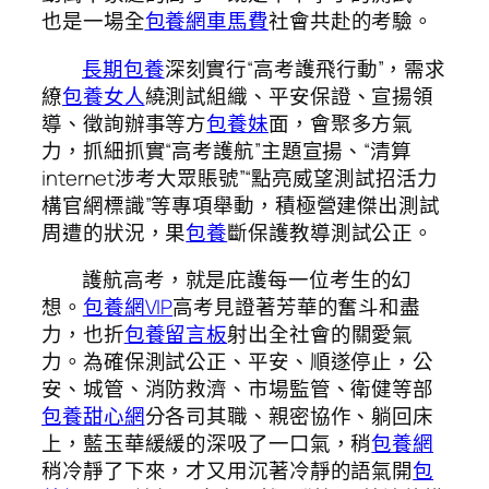
也是一場全
包養網車馬費
社會共赴的考驗。
長期包養
深刻實行“高考護飛行動”，需求
繚
包養女人
繞測試組織、平安保證、宣揚領
導、徵詢辦事等方
包養妹
面，會聚多方氣
力，抓細抓實“高考護航”主題宣揚、“清算
internet涉考大眾賬號”“點亮威望測試招活力
構官網標識”等專項舉動，積極營建傑出測試
周遭的狀況，果
包養
斷保護教導測試公正。
護航高考，就是庇護每一位考生的幻
想。
包養網VIP
高考見證著芳華的奮斗和盡
力，也折
包養留言板
射出全社會的關愛氣
力。為確保測試公正、平安、順遂停止，公
安、城管、消防救濟、市場監管、衛健等部
包養甜心網
分各司其職、親密協作、躺回床
上，藍玉華緩緩的深吸了一口氣，稍
包養網
稍冷靜了下來，才又用沉著冷靜的語氣開
包