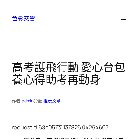
跳
至
色彩交響
主
要
內
容
高考護飛行動 愛心台包
養心得助考再動身
作者:
admin
分類:
推薦文章
requestId:68c05731137826.04294663.