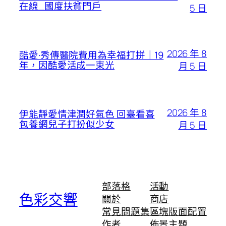
在線_國度扶貧門戶
5 日
2026 年 8
酷愛·秀傳醫院費用為幸福打拼｜19
年，因酷愛活成一束光
月 5 日
2026 年 8
伊能靜愛情津潤好氣色 回臺看喜
包養網兒子打扮似少女
月 5 日
部落格
活動
色彩交響
關於
商店
常見問題集
區塊版面配置
作者
佈景主題