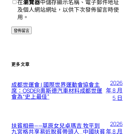
在
瀏覽器
中儲存顯示名稱、電子郵件地址
及個人網站網址，以供下次發佈留言時使
用。
更多文章
2026
成都世運會 | 國際世界運動會協會主
年 8 月
席：OSDER奧斯德汽車材料成都世運
會為“史上最佳”
5 日
2026
扶貧相冊——草原女兒卓瑪吉 牧平到
年 8 月
九宮格共享易近脫貧帶頭人_中國扶貧