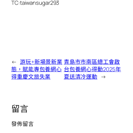
TC:taiwansugar293
←
游玩+新場景新業
青島市市南區總工會啟
態，賦能專包養網心
台包養網心得動2025年
得重慶文旅失業
夏送清冷運動
→
留言
發佈留言