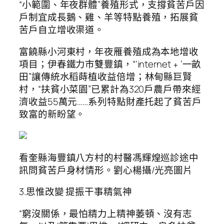
“小範圍、年夜群體”養殖形式，支撐貧苦戶因
戶制宜成長鵝、雞、羊等特點養殖，拓展貧
苦戶自立增收渠道。
富饒縣小河東村，年夜雁養殖成為本地增收
項目；伊春鐵力市雙豐鎮，“‘internet﹢’一畝
田”讓傳統水稻蒔植收益倍增；林甸縣巨賢
村，“扶貧小菜園”已累計為320戶農戶帶來經
濟收益55萬元……系列特點財產托起了貧苦戶
致富的新盼望。
看奎縣海豐鎮八方村的村醫馮輝煌巡診途中
訊問貧苦戶身材情形。劉心楊攝/光亮圖片
3.思惟改變 提振干事精氣神
“窮沒關係，最怕精力上精神萎頓、沒有志