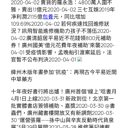
2020-04-02 賣貨的羅永浩：4800萬人圍不
雅，賣出1.1億元2020-04-02 三七互娛2019年
凈利潤21.15億
包養
元，同比增加
109.69%2020-04-02 若何疾速找回進修狀
況？訊飛智能進修機助力孩子不落伍2020-
04-02 廣清韶居平易近不花錢領800元補助
券！廣州國美“億元花費年夜補助”來襲2020-
04-01 受疫情影響，孟晚船引渡案延后，法
官暫不公布判決2020-04-01
絳州木版年畫參加“抗疫”：再現古今平易近間
中草藥方
十年夜好書行將出爐！廣州首個“線上”唸書月
4月1日上線2020-03-31 新政到位！北京第一
批實體書店簽領補助、嘉獎2020-03-30 @書
蟲們，廣州藏書樓開放又有新調劑2020-03-
30 “運營張羅——孫中山與辛亥反動時代貨泉
展”3月29日展開2020-03-28 進修筆記連載