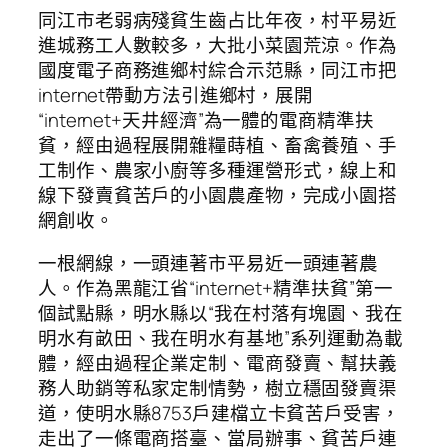
同江市老弱病殘貧生齒占比年夜，村平易近
進城務工人數較多，大批小菜園荒涼。作為
國度電子商務進鄉村綜合示范縣，同江市把
internet帶動方法引進鄉村，展開
“internet+天井經濟”為一體的電商精準扶
貧，經由過程展開雜糧蒔植、畜禽養殖、手
工制作、農家小廚等多種運營形式，線上和
線下發賣貧苦戶的小園農產物，完成小園搭
網創收。
一根網線，一頭連著市平易近一頭連著農
人。作為黑龍江省“internet+精準扶貧”第一
個試點縣，明水縣以“我在村落有塊園、我在
明水有畝田、我在明水有基地”系列運動為載
體，經由過程企業定制、電商發賣、幫扶義
務人助銷等私家定制情勢，樹立穩固發賣渠
道，使明水縣8753戶建檔立卡貧苦戶受害，
走出了一條電商搭臺、當局辦事、貧苦戶連