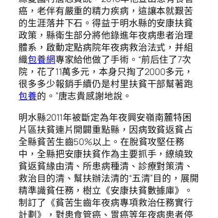
癌，老伴有嚴重的精力疾病，這讓本就艱苦
的生涯落井下石。得益于明水縣的安康扶貧
政策，縣衛生部分將他錄進年夜病患者治理
體系，啟動定點病院年夜病救治法式，并組
織
包養網
專家給他做了手術。“前后住了7次
院，花了11萬多元，本身只掏了2000多元，
很多多少報銷手續仍是村里扶貧干部幫著跑
包養
的。”唐志貴感謝地說。
明水縣2011年被斷定為年夜興安嶺南麓特困
片區扶貧連片開闢重點縣，因病致貧返貧占
全縣貧苦生齒50%以上。在脫貧攻堅任務
中，全縣把安康扶貧作為主要抓手，繚繞致
貧返貧緣由清、所患病種清、診療對策清、
救治目的清、幫扶辦法清的“五清”目的，展開
精準識貧任務，樹立《安康扶貧數據庫》。
制訂了《貧苦生齒年夜病專項救治任務實行
計劃》，對患食管癌、胃癌等年夜病患者停