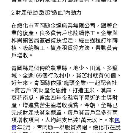
2.財產帶動 激起“造血”內動力
在綏化市青岡縣金達麻業無限公司，跟著企
業的復產，良多貧苦戶也陸續停工。企業與
柞崗鎮當局簽署幫扶協定，經由過程訂單蒔
植、吸納務工、資產租賃等方法，帶動貧苦
戶增收。
青岡縣是個傳統農業縣，地少、田薄、多鹽
堿。全縣165個行政村中，貧苦村就有90個。
近年來，青岡縣依照“龍頭企業+一起配合社
+貧苦戶”的財產化思緒，打造玉米、漢麻、
葵花南瓜、畜禽四年夜縣富平易近的主導財
產，增進貧苦生齒增收脫貧。今朝，全縣已
完成財產扶貧全籠罩，每戶貧苦戶至多有兩
項增收項目，人均純支出達1萬元以上。本
包
養
年2月，青岡縣一舉脫貧摘帽。綏化市在脫