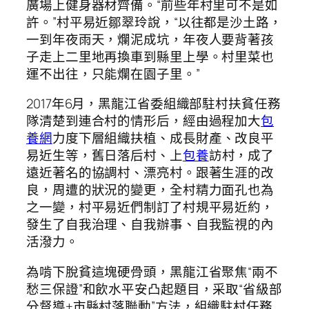
廣場上健身器材齊備。“前些年村里可不是如
許。”村平易近鄒翠玲說，“以往都是沙土路，
一到年夜雨天，爛泥成坑，年夜人要背著孩
子走上二里地再換車到縣里上學。村里菜也
運不出往，只能爛在園子里。”
2017年6月，黑龍江省委組織部駐村扶貧任務
隊清楚到連合村的情形后，經由過程加大
包
養網
力度下層組織扶植、成長財產、改良平
易近生等，舊日落后村、上
包養
訪村，成了
遠近著名的協調村、漂亮村。跟著生涯的改
良，周遭的狀況的變更，全村精力面孔也為
之一變，村平易近們制訂了村規平易近約，
發生了自我治理、自我辦事、自我監視的內
活潑力。
為啃下脫貧這塊硬骨頭，黑龍江省聚焦“兩不
愁三保證”和飲水平安凸起題目，采取“省級部
分督導+市縣村落聯動”方法，組織駐村任務