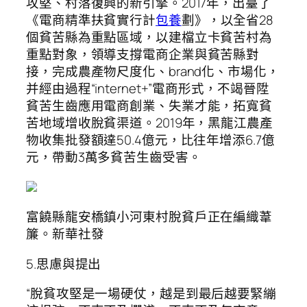
攻堅、村落復興的新引擎。2017年，出臺了
《電商精準扶貧實行計
包養
劃》，以全省28
個貧苦縣為重點區域，以建檔立卡貧苦村為
重點對象，領導支撐電商企業與貧苦縣對
接，完成農產物尺度化、brand化、市場化，
并經由過程“internet+”電商形式，不竭晉陞
貧苦生齒應用電商創業、失業才能，拓寬貧
苦地域增收脫貧渠道。2019年，黑龍江農產
物收集批發額達50.4億元，比往年增添6.7億
元，帶動3萬多貧苦生齒受害。
富饒縣龍安橋鎮小河東村脫貧戶正在編織葦
簾。新華社發
5.思慮與提出
“脫貧攻堅是一場硬仗，越是到最后越要緊繃