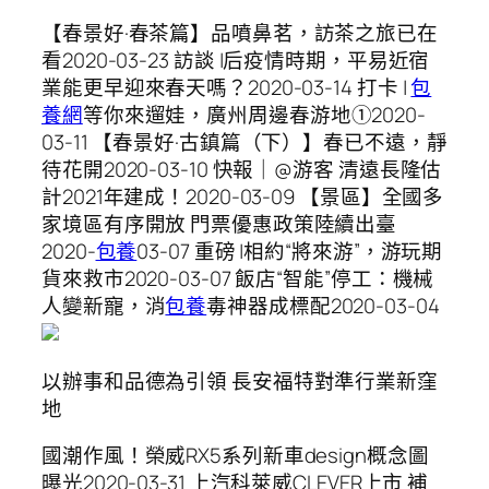
【春景好·春茶篇】品噴鼻茗，訪茶之旅已在
看2020-03-23 訪談 |后疫情時期，平易近宿
業能更早迎來春天嗎？2020-03-14 打卡 |
包
養網
等你來遛娃，廣州周邊春游地①2020-
03-11 【春景好·古鎮篇（下）】春已不遠，靜
待花開2020-03-10 快報｜@游客 清遠長隆估
計2021年建成！2020-03-09 【景區】全國多
家境區有序開放 門票優惠政策陸續出臺
2020-
包養
03-07 重磅 |相約“將來游”，游玩期
貨來救市2020-03-07 飯店“智能”停工：機械
人變新寵，消
包養
毒神器成標配2020-03-04
​以辦事和品德為引領 長安福特對準行業新窪
地
​國潮作風！榮威RX5系列新車design概念圖
曝光2020-03-31 ​上汽科萊威CLEVER上市 補