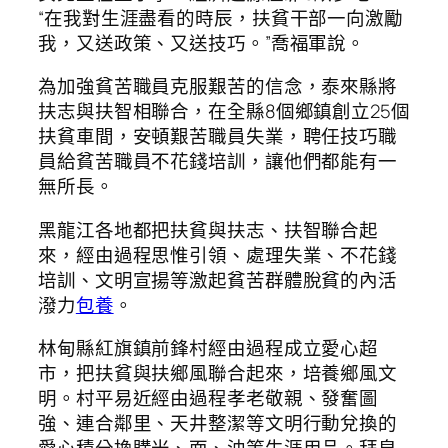
“在我對生涯盡看的時辰，扶貧干部一向激勵
我，又送政策、又送技巧。”喬福軍說。
為加強貧苦職員克服艱苦的信念，泰來縣將
扶志與扶智相聯合，在全縣8個鄉鎮創立25個
扶貧車間，安頓艱苦職員失業，聘任技巧職
員給貧苦職員不花錢培訓，讓他們都能有一
無所長。
黑龍江各地都把扶貧與扶志、扶智聯合起
來，經由過程思惟引領、處理失業、不花錢
培訓、文明宣揚等激起貧苦群體脫貧的內活
潑力
包養
。
林甸縣紅旗鎮前鋒村經由過程成立愛心超
市，把扶貧與扶鄉風聯合起來，培養鄉風文
明。村平易近經由過程孝老敬親、發奮圖
強、連合鄰里、天井整潔等文明行動兌換的