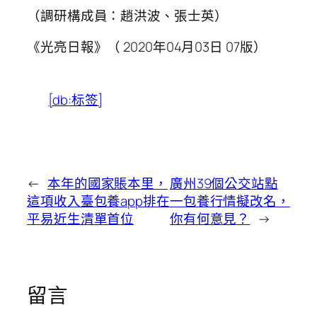
（調研構成員：趙洪波、張士英）
《光亮日報》（ 2020年04月03日 07版）
[db:标签]
←
本年的國家賬本里，
廣州39個公交站點
這項收入臺包養app排在
一包養行情擬改名，
平易近生清單首位
你有何意見？
→
留言