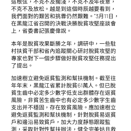
這根弦，不克不及擱淺，不克不及年夜意，
不克不及放松。越是到這個時辰越要看到，
我們面對的艱苦和挑釁仍然艱難。”3月11日，
在黑龍江省召開的決戰決勝脫貧攻堅座談會
上，省委書記張慶偉說。
本年是脫貧攻果斷勝之年，調研中，一些駐
村扶貧干部和省內追蹤關心研討脫貧攻堅的
專家也對下一個步驟做好脫貧攻堅任務提出
了提出。
加速樹立避免返貧監測和幫扶機制。截至往
年年末，黑龍江省累計脫貧61萬人。但已脫
貧生齒中必定多少數字低支出群體存在返貧
風險，非貧苦生齒中也有必定多少數字生齒
支出并不穩固，存在致貧風險。應加速樹立
避免返貧監測和幫扶機制，針對脫貧易返貧
戶和邊沿易致貧戶，加大力度靜態跟蹤監
測，采取針對性幫扶辦法，健全完美姑且救