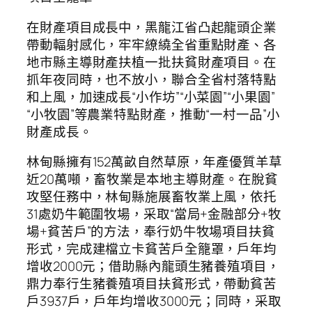
在財產項目成長中，黑龍江省凸起龍頭企業
帶動輻射感化，牢牢繚繞全省重點財產、各
地市縣主導財產扶植一批扶貧財產項目。在
抓年夜同時，也不放小，聯合全省村落特點
和上風，加速成長“小作坊”“小菜園”“小果園”
“小牧園”等農業特點財產，推動“一村一品”小
財產成長。
林甸縣擁有152萬畝自然草原，年產優質羊草
近20萬噸，畜牧業是本地主導財產。在脫貧
攻堅任務中，林甸縣施展畜牧業上風，依托
31處奶牛範圍牧場，采取“當局+金融部分+牧
場+貧苦戶”的方法，奉行奶牛牧場項目扶貧
形式，完成建檔立卡貧苦戶全籠罩，戶年均
增收2000元；借助縣內龍頭生豬養殖項目，
鼎力奉行生豬養殖項目扶貧形式，帶動貧苦
戶3937戶，戶年均增收3000元；同時，采取