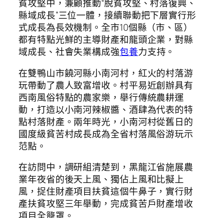
貧攻堅中，兼顧推動“脫貧攻堅、村落復興、
縣域成長”三位一體，接續聯動把下層實行形
式成長為長效機制。全市10個縣（市、區）
都有特點光鮮的主導財產和龍頭企業，對縣
域成長、社會失業構成強
包養
力支持。
在雙鴨山市饒河縣小南河村，紅火的村落游
玩帶動了農人致富增收。村平易近創辦具有
西南風俗特點的農家樂，舉行傳統農耕運
動，打造以小南河辣椒醬、酒肆為代表的特
點村落財產。兩年時光，小南河村從舊日的
國度級貧苦村成長成為全省村落風俗游玩示
范點。
在訪問中，調研組清楚到，黑龍江省施展農
業年夜省的後天上風、獨佔上風和比擬上
風，捉住財產項目扶貧這個牛鼻子，實行財
產扶貧攻堅三年舉動，完成貧苦戶財產增收
項目全籠罩。