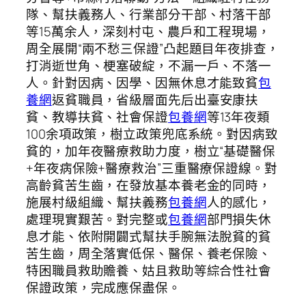
隊、幫扶義務人、行業部分干部、村落干部
等15萬余人，深刻村屯、農戶和工程現場，
周全展開“兩不愁三保證”凸起題目年夜排查，
打消逝世角、梗塞破綻，不漏一戶、不落一
人。針對因病、因學、因無休息才能致貧
包
養網
返貧職員，省級層面先后出臺安康扶
貧、教導扶貧、社會保證
包養網
等13年夜類
100余項政策，樹立政策兜底系統。對因病致
貧的，加年夜醫療救助力度，樹立“基礎醫保
+年夜病保險+醫療救治”三重醫療保證線。對
高齡貧苦生齒，在發放基本養老金的同時，
施展村級組織、幫扶義務
包養網
人的感化，
處理現實艱苦。對完整或
包養網
部門損失休
息才能、依附開闢式幫扶手腕無法脫貧的貧
苦生齒，周全落實低保、醫保、養老保險、
特困職員救助贍養、姑且救助等綜合性社會
保證政策，完成應保盡保。