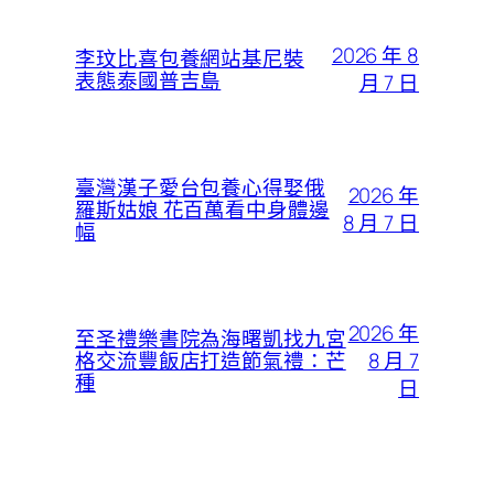
2026 年 8
李玟比喜包養網站基尼裝
表態泰國普吉島
月 7 日
臺灣漢子愛台包養心得娶俄
2026 年
羅斯姑娘 花百萬看中身體邊
8 月 7 日
幅
2026 年
至圣禮樂書院為海曙凱找九宮
8 月 7
格交流豐飯店打造節氣禮：芒
種
日