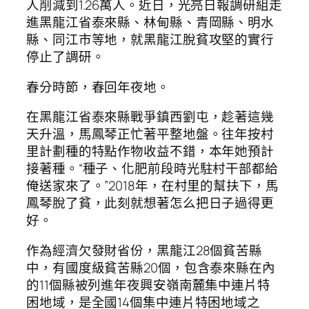
人削減到1.26萬人。近日，光亮日報調研組走
進黑龍江省泰來縣、林甸縣、青岡縣、明水
縣、同江市等地，就黑龍江脫貧攻堅的實行
停止了調研。
春分時節，春回年夜地。
在黑龍江省泰來縣戰爭鎮西劉屯，趁著這幾
天升溫，馬鳳琴正忙著平整地盤。往年按村
里計劃種的特點作物收益不錯，本年她預計
接著種。“種子、化肥前段時光駐村干部都給
俺送家來了。”2018年，在村里的幫扶下，馬
鳳琴脫了貧，此刻就想著怎么把日子過得更
好。
作為經濟欠發財省份，黑龍江28個貧苦縣
中，有國度級貧苦縣20個，包含泰來縣在內
的11個縣被列進年夜興安嶺南麓集中連片特
困地域，是全國14個集中連片特困地域之