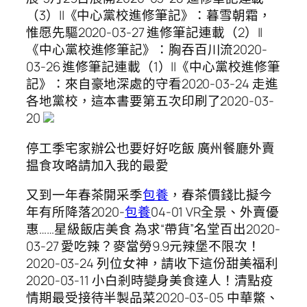
（3）||《中心黨校進修筆記》：暮雪朝霜，
惟愿先驅2020-03-27 進修筆記連載（2）||
《中心黨校進修筆記》：胸吞百川流2020-
03-26 進修筆記連載（1）||《中心黨校進修筆
記》：來自豪地深處的守看2020-03-24 走進
各地黨校，這本書要第五次印刷了2020-03-
20
停工季宅家辦公也要好好吃飯 廣州餐廳外賣
揾食攻略請加入我的最愛
又到一年春茶開采季
包養
，春茶價錢比擬今
年有所降落2020-
包養
04-01 VR全景、外賣優
惠……星級飯店美食 為求“帶貨”名堂百出2020-
03-27 愛吃辣？麥當勞9.9元辣堡不限次！
2020-03-24 列位女神，請收下這份甜美福利
2020-03-11 小白剎時變身美食達人！清點疫
情期最受接待半製品菜2020-03-05 中華鱉、