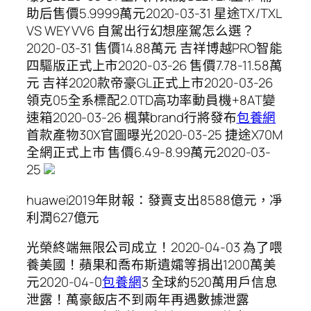
助后售價5.9999萬元2020-03-31 星途TX/TXL
VS WEY VV6 自駕出行幻想座駕怎么選？
2020-03-31 ​售價14.88萬元 吉祥博越PRO智能
四驅版正式上市2020-03-26 ​售價7.78-11.58萬
元 吉祥2020款帝豪GL正式上市2020-03-26 ​
領克05全系標配2.0TD高功率動員機+8AT變
速箱2020-03-26 楓葉brand行將發布
包養網
首款產物30X官圖曝光2020-03-25 捷途X70M
全網正式上市 售價6.49-8.99萬元2020-03-
25
huawei2019年財報：發賣支出8588億元，凈
利潤627億元
光榮終端無限公司成立！2020-04-03 為了喂
養美國！蘋果和喬布斯遺孀等捐出1200萬美
元2020-04-0
包養網
3 全球約520萬用戶信息
泄露！萬豪飯店不到兩年再遇數據泄露