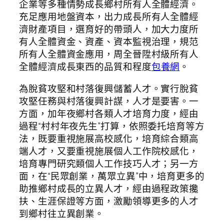
企業等多種情勢成長鄉村所有人全體經濟。
充足應用地盤資本，出力成長所有人全體經
濟財產項目，選育好的帶頭人，加大力度所
有人全體資金、資產、資本監視治理，規范
所有人全體資金應用，周全晉陞村級所有人
全體經濟成長東西的品質和程度
包養網
。
為脫貧攻堅和村落復興儲蓄人才。實行脫貧
攻堅任務與村落復興計謀，人才是要害。一
方面，加年夜鄉村各類人才培育力度，經由
過程“村村年夜先生”打算，依照委托培育等方
法，既要重視施展高校感化，培育綜合類高
端人才，又要重視施展個人工作院校感化，
培育專門研究類個人工作技巧人才；另一方
面，在“民眾創業，萬眾立異”中，培育更多的
助推鄉村成長的立異人才，經由過程政策攙
扶、生涯保證等方面，激勵領導更多的人才
到鄉村往立異創業。