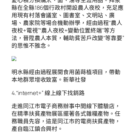
愛心積分換購米、面、油等生涯用品。拜泉
縣在全縣186個行政村開設農人夜校，充足應
用現有村落會議室、圖書室、文明站、廣
場、農家院等場合機動辦學，經由過程“農人
夜校+電視”“農人夜校+變動位置終端”等方
法，晉陞農人本質，輔助貧苦戶改變“等靠要”
的思惟不雅念。
明水縣經由過程展開食用菌蒔植項目，帶動
本地群眾增收致富。新華社發
4.“internet+” 線上線下找銷路
走進同江市電子商務辦事中間線下體驗店，
在精準扶貧產物展區擺著各式雜糧產物。任
務職員先容，這是同江市的電商扶貧產物，
產自臨江鎮合興村。