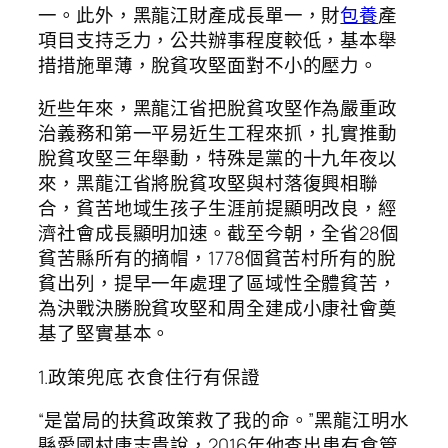
一。此外，黑龍江財產成長單一，財
包養
產
項目支持乏力，公共辦事程度較低，基本舉
措措施單薄，脫貧攻堅面對不小的壓力。
近些年來，黑龍江省把脫貧攻堅作為嚴重政
治義務和第一平易近生工程來抓，扎實推動
脫貧攻堅三年舉動，特殊是黨的十九年夜以
來，黑龍江省將脫貧攻堅與村落復興相聯
合，貧苦地域生孩子生涯前提顯明改良，經
濟社會成長顯明加速。截至今朝，全省28個
貧苦縣所有的摘帽，1778個貧苦村所有的脫
貧出列，提早一年處理了區域性全體貧苦，
為決戰決勝脫貧攻堅和周全建成小康社會奠
基了堅實基本。
1.政策兜底 衣食住行有保證
“是當局的扶貧政策救了我的命。”黑龍江明水
縣愛國村唐志貴說，2016年他查出患有食管