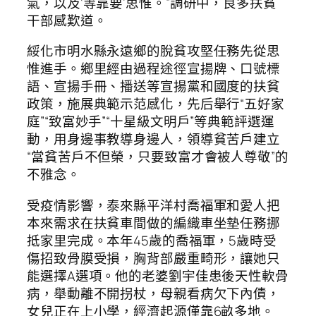
氣，以及‘等靠要’思惟。”調研中，良多扶貧
干部感歎道。
綏化市明水縣永遠鄉的脫貧攻堅任務先從思
惟進手。鄉里經由過程途徑宣揚牌、口號標
語、宣揚手冊、播送等宣揚黨和國度的扶貧
政策，施展典範示范感化，先后舉行“五好家
庭”“致富妙手”“十星級文明戶”等典範評選運
動，用身邊事教導身邊人，領導貧苦戶建立
“當貧苦戶不但榮，只要致富才會被人尊敬”的
不雅念。
受疫情影響，泰來縣平洋村喬福軍和愛人把
本來需求在扶貧車間做的編織車坐墊任務挪
抵家里完成。本年45歲的喬福軍，5歲時受
傷招致骨膜受損，胸背部嚴重畸形，讓她只
能選擇A選項。他的老婆劉宇佳患後天性軟骨
病，舉動離不開拐杖，母親看病欠下內債，
女兒正在上小學，經濟起源僅靠6畝多地。