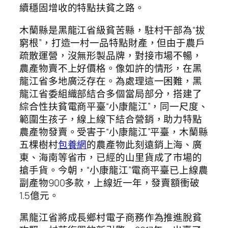
續穩固增收的特點扶貧之路。
木蘭縣是黑龍江省級貧苦縣，駐村干部為“拔
窮根”，打造一村一品特點財產，但由于農戶
疏散運營，沒無形製品牌，對接市場不暢，
農產物賣不上好價格。像如許的情形，在黑
龍江省多地廣泛存在。為處理這一困難，黑
龍江省委組織部結合多個當局部分，搭建了
綜合性扶貧電商平臺“小康龍江”，同一尺度、
範圍生孩子，線上線下結合營銷，助力特點
農產物發賣。受害于“小康龍江”平臺，木蘭縣
五棵樹村
包養網
的農產物此刻遠銷上海、廣
東、海南等省市，已經的山里貨成了市場的
搶手貨。今朝，“小康龍江”電商平臺已上線農
副產物900多款，上線近一年，發賣額衝破
1.5億元。
黑龍江省將成長鄉村電子商務作為推進脫貧