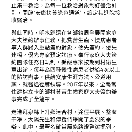
止集中救治，為每一位救治對象制訂醫治計
劃，開辟“安康扶貧綠色通道”，設定其進院接
收醫治。
與此同時，明水縣還在各鄉鎮周全展開家庭
大夫簽約辦事任務，把貧苦生齒、慢病患者
等人群歸入重點簽約對象，優先簽約，優先
建檔，優先專家預定診療。奉行家庭大夫簽
約團隊任務日軌制，縣級專家按期到村衛生
室出診。每年為四種慢性病患者供給4次以上
的隨訪辦事，供給安康生涯方法、公道用
藥、就醫途徑等領導。2017年以來，全縣常
住建檔立卡的鄉村貧苦生齒家庭大夫簽約辦
事完成了全籠罩。
走進拜泉縣上升鄉連合村，途徑平展、整潔
干凈，太陽先生和傳授們睜開了劇烈的爭
辯。此中，最著名確當屬能路燈整潔擺列，