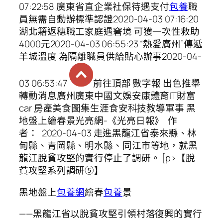
07:22:58 廣東省直企業社保待遇支付
包養
職
員無需自動辦標準認證2020-04-03 07:16:20
湖北籍返穗職工家庭遇窘境 可獲一次性救助
4000元2020-04-03 06:55:23 “熱愛廣州”傳遞
羊城溫度 為隔離職員供給貼心辦事2020-04-
03 06:53:47
前往頂部 數字報 出色推舉
轉動消息廣州廣東中國文娛安康體育IT財富
car 房產美食圖集生涯食安科技教導軍事 黑
地盤上繪春景光亮網-《光亮日報》 作
者： 2020-04-03 走進黑龍江省泰來縣、林
甸縣、青岡縣、明水縣、同江市等地，就黑
龍江脫貧攻堅的實行停止了調研。 [p>【脫
貧攻堅系列調研⑤】
黑地盤上
包養網
繪春
包養
景
——黑龍江省以脫貧攻堅引領村落復興的實行