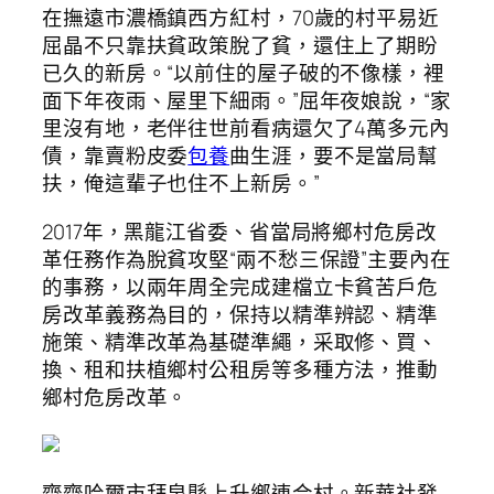
在撫遠市濃橋鎮西方紅村，70歲的村平易近
屈晶不只靠扶貧政策脫了貧，還住上了期盼
已久的新房。“以前住的屋子破的不像樣，裡
面下年夜雨、屋里下細雨。”屈年夜娘說，“家
里沒有地，老伴往世前看病還欠了4萬多元內
債，靠賣粉皮委
包養
曲生涯，要不是當局幫
扶，俺這輩子也住不上新房。”
2017年，黑龍江省委、省當局將鄉村危房改
革任務作為脫貧攻堅“兩不愁三保證”主要內在
的事務，以兩年周全完成建檔立卡貧苦戶危
房改革義務為目的，保持以精準辨認、精準
施策、精準改革為基礎準繩，采取修、買、
換、租和扶植鄉村公租房等多種方法，推動
鄉村危房改革。
齊齊哈爾市拜泉縣上升鄉連合村。新華社發