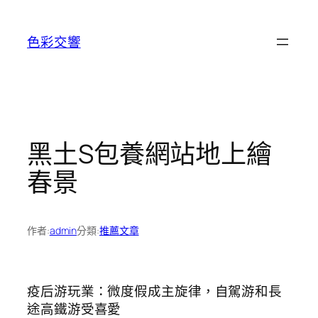
跳
至
色彩交響
主
要
內
容
黑土S包養網站地上繪
春景
作者:
admin
分類:
推薦文章
疫后游玩業：微度假成主旋律，自駕游和長
途高鐵游受喜愛