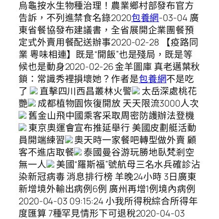
烏龜按水生物種治理！農業鄉村部發布官方
告訴，不列進禁食名錄2020
包養網
-03-04 廣
東省餐協發布建議書，全省展開企業團餐預
定式外賣用餐配送辦事2020-02-28 【疫路同
業 粵味相連】既是“開飯”也是殘局，既是等
候也是動身2020-02-26 金羊圖庫 真老邁葉秋
鎖：常識秀裡損壞她？作者是
包養網
不是吃
了
直擊四川西昌叢林火警
太岳深處桃花
艷
成都植物園恢復開放 天天限流3000人次
舊金山飛中國乘客采取周密防護辦法登機
東京奧運會宣布推延舉行 美國皮劃艇活動
員開端練習
奧天時一家餐吧轉型做外賣 顧
客不進店取餐
泰國曼谷游玩勝地臥梵剎空
無一人
美國“羅斯福”號航母三名水兵確診沾
染新冠病毒 消息排行榜 羊晚24小時 3日廣東
新增境外輸出病例6例 廣州再增1例境內病例
2020-04-03 09:15:24 小我所得稅綜合所得年
度匯算 7種罕見情形下可退稅2020-04-03