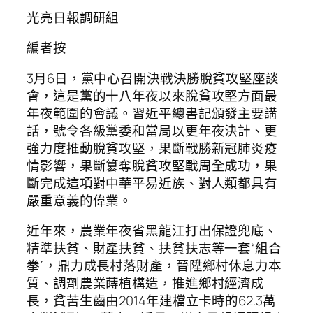
光亮日報調研組
編者按
3月6日，黨中心召開決戰決勝脫貧攻堅座談
會，這是黨的十八年夜以來脫貧攻堅方面最
年夜範圍的會議。習近平總書記頒發主要講
話，號令各級黨委和當局以更年夜決計、更
強力度推動脫貧攻堅，果斷戰勝新冠肺炎疫
情影響，果斷篡奪脫貧攻堅戰周全成功，果
斷完成這項對中華平易近族、對人類都具有
嚴重意義的偉業。
近年來，農業年夜省黑龍江打出保證兜底、
精準扶貧、財產扶貧、扶貧扶志等一套“組合
拳”，鼎力成長村落財產，晉陞鄉村休息力本
質、調劑農業蒔植構造，推進鄉村經濟成
長，貧苦生齒由2014年建檔立卡時的62.3萬