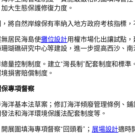
，加大生態保護修復力度。
劃，將自然岸線保有率納入地方政府考核指標，
展無居民海島使
攤位設計
用權市場化出讓試點，
海珊瑚礁研究中心等建設，進一步提高西沙、南
污總量控制制度。建立“灣長制”配套制度和標
環境損害賠償制度。
環保專項督察
善海洋基本法草案；修訂海洋傾廢管理條例、鋪
開發法和海洋環境保護法配套制度等。
開展圍填海專項督察“回頭看”；
展場設計
適時