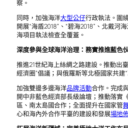
察。
同時，加強海洋
大型公仔
行政執法。圍繞
開展“海盾2018”、“碧海2018”
海項目執法檢查全覆蓋。
深度參與全球海洋治理：務實推進藍色
推進21世紀海上絲綢之路建設。推動出
經濟圈”倡議；與俄羅斯等北極國家共建“
加強雙邊多邊海洋
品牌活動
合作。完成
開中非藍色經濟部長級論壇；推動落實
區、南太島國合作；全面提升在國家管
心和海內外合作平臺的建設和發展
場地