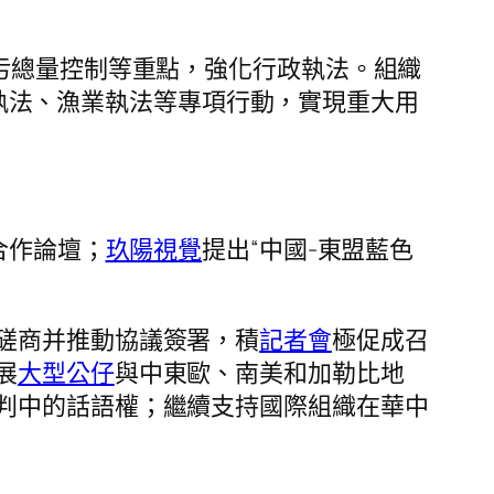
污總量控制等重點，強化行政執法。組織
行政執法、漁業執法等專項行動，實現重大用
合作論壇；
玖陽視覺
提出“中國-東盟藍色
磋商并推動協議簽署，積
記者會
極促成召
展
大型公仔
與中東歐、南美和加勒比地
判中的話語權；繼續支持國際組織在華中