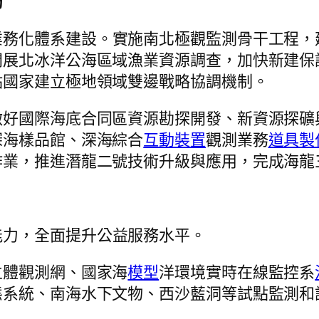
局
業務化體系建設。實施南北極觀監測骨干工程，
開展北冰洋公海區域漁業資源調查，加快新建保
點國家建立極地領域雙邊戰略協調機制。
做好國際海底合同區資源勘探開發、新資源探礦
深海樣品館、深海綜合
互動裝置
觀測業務
道具製
作業，推進潛龍二號技術升級與應用，完成海龍
能力，全面提升公益服務水平。
立體觀測網、國家海
模型
洋環境實時在線監控系
態系統、南海水下文物、西沙藍洞等試點監測和