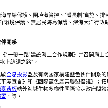
海岸線保護、圍填海管控、“灣長制”實施、排
、北戴河海洋環境保護、無居民海島保護、深海大洋
伙伴關系
臺《“一帶一路”建設海上合作規劃》并召開海上
冰上絲綢之路”。
與歐
全息投影
盟及有關國家構建藍色伙伴關系的
《平潭宣言》和《國際藍色產業聯盟倡議》；拓
舞臺背板
轄外海域生物多樣性國際協定政府間談
佈置
，等。