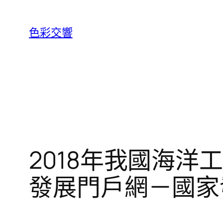
跳
至
色彩交響
主
要
內
容
2018年我國海洋
發展門戶網－國家