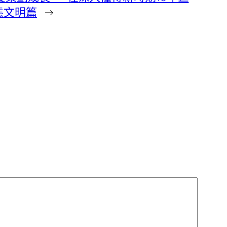
態文明篇
→