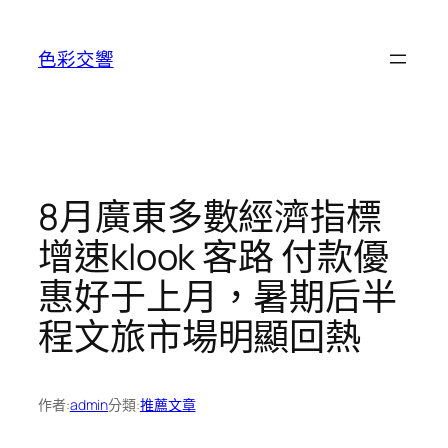
跳
至
色彩交響
主
要
內
容
8月廣東多數經濟指標
增速klook 客路 付款優
惠好于上月，暑期后半
程文旅市場明顯回熱
作者:
admin
分類:
推薦文章