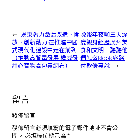
←
廣東著力激活改造、開
晚報年夜咖三天深
放、創新動力 在推進中國
度親身經歷廣州美
式現代化建設中走在前列
食和文明，聽聽他
（推動高質量發展·權威發
們怎么klook 客路
甜心寶物臺包養網布）
付款優惠說
→
留言
發佈留言
發佈留言必須填寫的電子郵件地址不會公
開。
必填欄位標示為
*