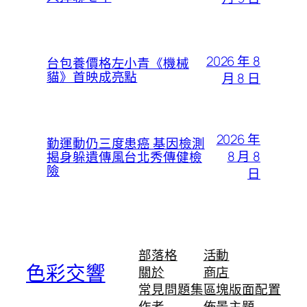
2026 年 8
台包養價格左小青《機械
貓》首映成亮點
月 8 日
2026 年
勤運動仍三度患癌 基因檢測
8 月 8
揭身躲遺傳風台北秀傳健檢
險
日
部落格
活動
色彩交響
關於
商店
常見問題集
區塊版面配置
作者
佈景主題