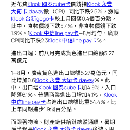
近花費
Klook 國泰cube卡
價錢指
Klook 永豐
大衛卡 daway
數（CPI）同比下跌2.5%，漲幅
Klook 台新gogo卡
較上月回落0.4個百分點，
此中，食物價錢下跌5.4%，非食物價錢下跌
1.9%。1
Klook 中信line pay卡
—8月均勻，廣東
CPI同比下跌2.3
Klook 中信line pay卡
%。
進出口端：前八月完成貨色進出口總額5.27
萬億元
1—8月，廣東貨色進出口總額5.27萬億元，同
比增加0.6
Klook 永豐 大衛卡 daway
%。此
中，出口增
Klook 國泰cube卡
加4.9%，入口
降落6.1%。普通商業進出口增加4.1%，
Klook
中信line pay卡
占進出口總額比重54.4%，比
上年同期進步1.9個百分點。
而跟著物流、財產鏈供給鏈總體通順，暑期
后半程長
Klook 永豐 大衛卡 daway
途游、周