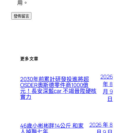
用。
更多文章
2026
2030年前累計研發投進將超
年 8
OSDER奧斯德零件商1000億
元！長安深藍car 不竭晉陞硬核
月 9
實力
日
2026 年 8
46歲小彬彬胖14公斤 和家
人掉聯七年
月 9 日