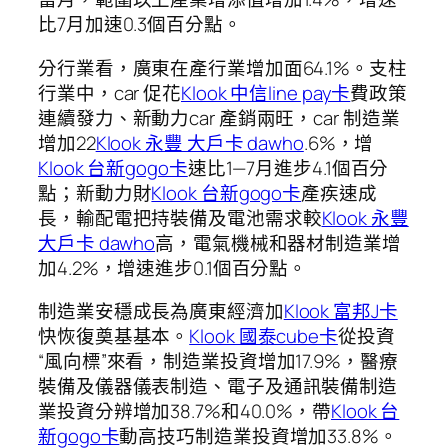
比7月加速0.3個百分點。
分行業看，廣東在產行業增加面64.1%。支柱
行業中，car 促花
Klook 中信line pay卡
費政策
連續發力、新動力car 產銷兩旺，car 制造業
增加22
Klook 永豐 大戶卡 dawho
.6%，增
Klook 台新gogo卡
速比1—7月進步4.1個百分
點；新動力財
Klook 台新gogo卡
產疾速成
長，輸配電把持裝備及電池需求較
Klook 永豐
大戶卡 dawho
高，電氣機械和器材制造業增
加4.2%，增速進步0.1個百分點。
制造業安穩成長為廣東經濟加
Klook 富邦J卡
快恢復奠基基本。
Klook 國泰cube卡
從投資
“風向標”來看，制造業投資增加17.9%，醫療
裝備及儀器儀表制造、電子及通訊裝備制造
業投資分辨增加38.7%和40.0%，帶
Klook 台
新gogo卡
動高技巧制造業投資增加33.8%。