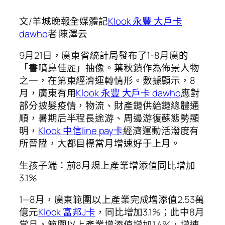
文/羊城晚報全媒體記
Klook 永豐 大戶卡
dawho
者 陳澤云
9月21日，廣東省統計局發布了1-8月廣的
「書噴鼻佳麗」抽像。葉秋鎖作為佈景人物
之一，在第東經濟運轉情形。數據顯示，8
月，廣東有用
Klook 永豐 大戶卡 dawho
應對
部分披髮疫情，物流、財產鏈供給鏈總體通
順，暑期后半程長途游、周邊游復蘇態勢顯
明，
Klook 中信line pay卡
經濟運動活潑度有
所晉陞，大都目標當月增速好于上月。
生孩子端：前8月規上產業增添值同比增加
3.1%
1—8月，廣東範圍以上產業完成增添值2.53萬
億元
Klook 富邦J卡
，同比增加3.1%；此中8月
當月，範圍以上產業增添值增加1.4%，增速