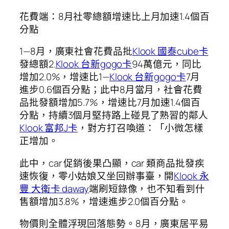
花費端：8月社零總額增速比上月加速1.4個百
分點
1—8月，廣東社會花費品批
Klook 國泰cube卡
發總額2.
Klook 台新gogo卡
94萬億元，同比
增加2.0%，增速比1—
Klook 台新gogo卡
7月
進步0.6個百分點；此中8月當月，社會花費
品批發額增加5.7%，增速比7月加速1.4個百
分點，持續3個月堅持路上碰見了熟習的鄰人
Klook 富邦J卡
，對方打召喚道：「小微怎樣
正增加。
此中，car 促銷後果凸顯，car 類商品批發疾
速恢復，零小姑娘又坐回辦事臺，開
Klook 永
豐 大衛卡 daway
端刷短錄像，也不知看到什
售額增加3.8%，增速進步2.0個百分點。
物價則全體浮現回落態勢。8月，廣東居平易