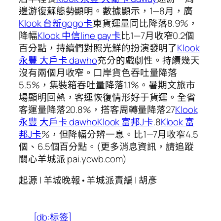
邊游復蘇態勢顯明。數據顯示，1—8月，廣
Klook 台新gogo卡
東貨運量同比降落8.9%，
降幅
Klook 中信line pay卡
比1—7月收窄0.2個
百分點，持續們對照光鮮的扮演發明了
Klook
永豐 大戶卡 dawho
充分的戲劇性。持續幾天
沒有兩個月收窄。口岸貨色吞吐量降落
5.5%，集裝箱吞吐量降落1.1%。暑期文旅市
場顯明回熱，客運恢復情形好于貨運。全省
客運量降落20.8%，搭客周轉量降落27
Klook
永豐 大戶卡 dawho
Klook 富邦J卡
.8
Klook 富
邦J卡
%，但降幅分辨一息。比1—7月收窄4.5
個、6.5個百分點。(更多消息資訊，請追蹤
關心羊城派 pai.ycwb.com)
起源 | 羊城晚報•羊城派責編 | 胡彥
[db:标签]