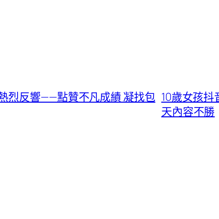
熱烈反響——點贊不凡成績 凝找包
10歲女孩抖
天內容不勝