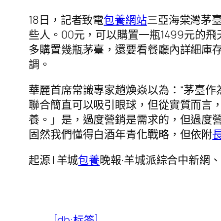
18日，記者致電
包養網站
三亞海棠灣茅
些人。00元，可以購置一瓶1499元的
多購置幾瓶茅臺，還要看餐廳內詳細庫
調。
華麗首席常識專家趙煥焱以為：“茅臺作
聯合簡直可以吸引眼球，但從實質而言
養。」是，過度營銷是需求的，但過度
固然我們懂得白酒年青化戰略，但依附
起源 | 羊城
包養
晚報·羊城派綜合中新網、
[db:标签]