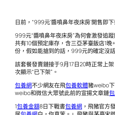
日前，“999元‘醬噴鼻年夜床房’開售
999元“醬噴鼻年夜床房”為何會激發追
共有10個預定庫存，含三亞茅臺飯店1晚
份，假如能搶到的話，999元的確定沒話
該套餐發賣鏈接于9月17日20時正常上
次顯示“已下架”。
包養網
不少網友在飛
包養軟體
豬weib
weibo和微信大眾號此前的宣揚文章鏈
包
1
包養金額
8日下戰書
包養網
，飛豬官方
居
包養網
白，你真笨。」飛豬與茅臺宋