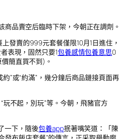
，該商品賣空后臨時下架，今朝正在調劑。
上發賣的999元套餐僅限10月1日進住，
費者表現，固然只要1
包養感情
包養意思
0
原價簡直買不到)。
成約”或“約滿”，幾分鐘后商品鏈接頁面再
”，“玩不起，別玩”等。今朝，飛豬官方
了一下，隨後
包養app
抿著嘴笑道：「陳
合發布飯店套餐”的傳言，正采取舉動廓