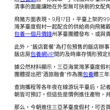
清事的面龐讓她在外型無可抉剔的女配
飛豬方面表現，9月17日，平臺上架的99
灣茅臺度假村一起配合的供給商向飛豬觀
包養一個月價錢
州茅臺團體發布、或與
此外，“飯店套餐”為打包預售的飯店辦
飯店房
包養網VIP
間的及時庫存情形預定
據公然材料顯示，三亞海棠灣茅臺度假
團體提出把“酒旅融會”作為團
包養
體三年
查詢攜程等各年夜在線游玩平臺后，記
朝皆可預訂。但這些是慣例進住產物，
那么，今朝進住三亞茅臺度假村，可否