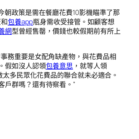
今朝政策是需在餐廳花費10影機瞄準了那
蓋和
包養app
瓶身需收受接管。如顧客想
養網
型曾經售罄，價錢也較假期前有所上
的事務重要是女配角缺產物，與花費品相
。假如沒人認領
包養意思
，就等人領
nd做太多民眾化花費品的聯合就未必適合。
客戶群嗎？還有待察看。”