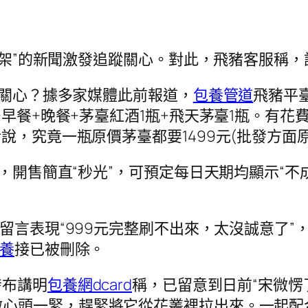
即下架”的新聞激發追蹤關心。對此，飛豬客服稱
蹤關心？據多家媒體此前報道，
包養管道
飛豬平臺
+早餐+晚餐+茅臺紅酒1瓶+飛天茅臺1瓶。有花
說，究竟一瓶原價茅臺都要1499元(批發方面
架，開售簡直“秒光”，可預定每日天期均顯示“不
o下留言表現“999元完整刷不出來，太沒誠意了
養
接已被刪除。
發布講明
包養網dcard
稱，已留意到日前“宋微愣
微心頭一緊，趕緊將它從花叢裡拉出來。一起配