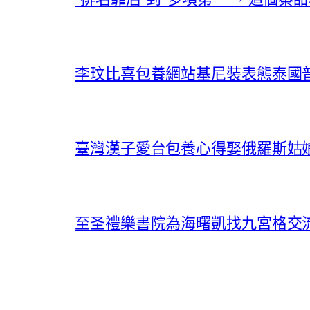
李玟比喜包養網站基尼裝表態泰國
臺灣漢子愛台包養心得娶俄羅斯姑娘
至圣禮樂書院為海曙凱找九宮格交