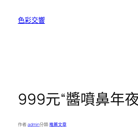
跳
至
色彩交響
主
要
內
容
999元“醬噴鼻
作者:
admin
分類:
推薦文章