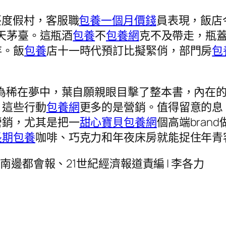
臺度假村，客服職
包養一個月價錢
員表現，飯店
飛天茅臺。這瓶酒
包養
不
包養網
克不及帶走，瓶
存。飯
包養
店十一時代預訂比擬緊俏，部門房
包
為稀在夢中，葉自願親眼目擊了整本書，內在
，這些行動
包養網
更多的是營銷。值得留意的息
營銷，尤其是把一
甜心寶貝包養網
個高端bra
長期包養
咖啡、巧克力和年夜床房就能捉住年青
南邊都會報、21世紀經濟報道責編 | 李各力