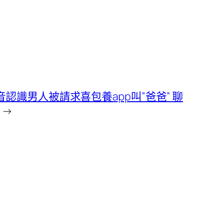
音認識男人被請求喜包養app叫”爸爸” 聊
→