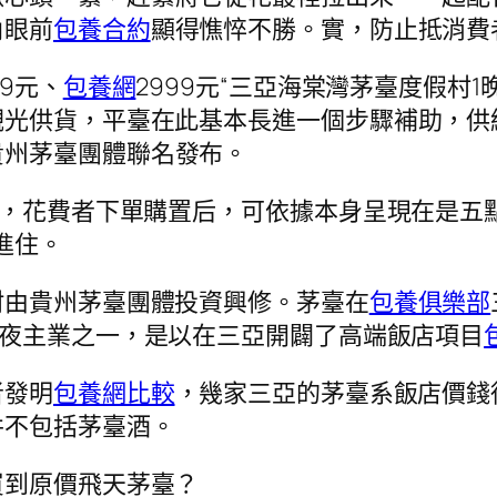
角眼前
包養合約
顯得憔悴不勝。實，防止抵消費
9元、
包養網
2999元“三亞海棠灣茅臺度假村
光供貨，平臺在此基本長進一個步驟補助，供給優
貴州茅臺團體聯名發布。
事，花費者下單購置后，可依據本身呈現在是五
進住。
村由貴州茅臺團體投資興修。茅臺在
包養俱樂部
夜主業之一，是以在三亞開闢了高端飯店項目
者發明
包養網比較
，幾家三亞的茅臺系飯店價錢從
并不包括茅臺酒。
買到原價飛天茅臺？