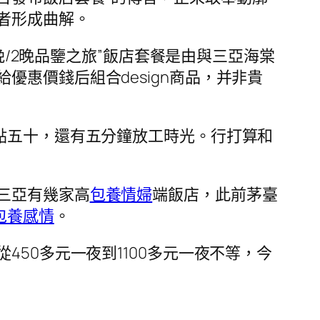
者形成曲解。
1晚/2晚品鑒之旅”飯店套餐是由與三亞海棠
惠價錢后組合design商品，并非貴
點五十，還有五分鐘放工時光。行打算和
三亞有幾家高
包養情婦
端飯店，此前茅臺
包養感情
。
450多元一夜到1100多元一夜不等，今