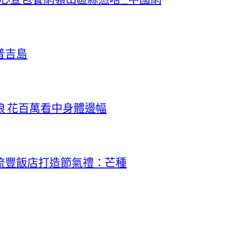
普吉島
 花百萬看中身體邊幅
流豐飯店打造節氣禮：芒種