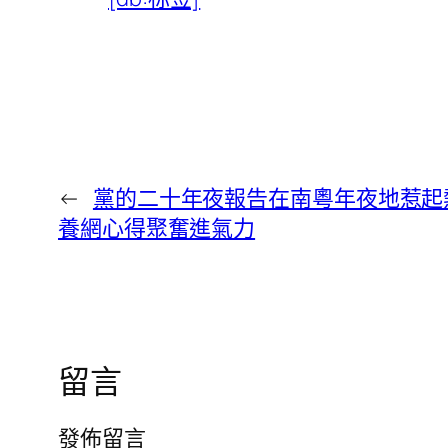
←
黨的二十年夜報告在南粵年夜地惹起
養網心得聚奮進氣力
留言
發佈留言