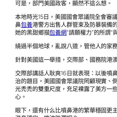
可是，部門美國政客，顯然不這么想。
本地時光15日，美國國會眾議院全會審
鼻
包養
港警方出售人群管束及防暴裝備的
她的黑甜鄉描
包養網
“請願權力”的所謂
繞過半個地球，亂說八道，管他人的家
針對美國這一舉措，交際部、國務院港
交際部講話人耿爽16日就表現：以後噴
治的題目。美國國會眾議院罔顧現實、
光禿禿的雙重尺度，充足裸露了美方一
心。
眼下，還有什么比噴鼻港的繁華穩固更主要