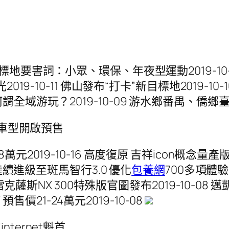
標地要害詞：小眾、環保、年夜型運動2019-10-1
019-10-11 佛山發布“打卡”新目標地2019
10 何謂全域游玩？2019-10-09 游水鄉番禺、僑鄉臺山
驅車型開啟預售
元2019-10-16 高度復原 吉祥icon概念量產版內飾
型陸續進級至斑馬智行3.0 優化
包養網
700多項體驗效
雷克薩斯NX 300特殊版官圖發布2019-10-08
 預售價21-24萬元2019-10-08
ternet魁首