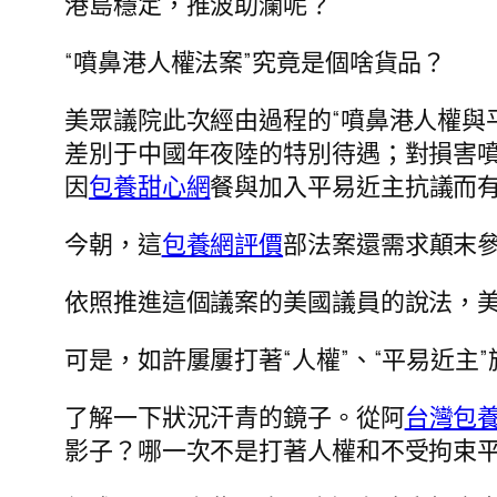
港島穩定，推波助瀾呢？
“噴鼻港人權法案”究竟是個啥貨品？
美眾議院此次經由過程的“噴鼻港人權與
差別于中國年夜陸的特別待遇；對損害
因
包養甜心網
餐與加入平易近主抗議而
今朝，這
包養網評價
部法案還需求顛末
依照推進這個議案的美國議員的說法，美
可是，如許屢屢打著“人權”、“平易近主
了解一下狀況汗青的鏡子。從阿
台灣包
影子？哪一次不是打著人權和不受拘束