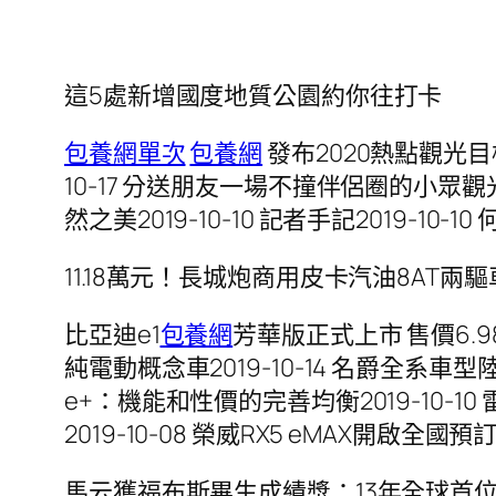
這5處新增國度地質公園約你往打卡
包養網單次
包養網
發布2020熱點觀光目
10-17 分送朋友一場不撞伴侶圈的小眾觀光2
然之美2019-10-10 記者手記2019-10-
11.18萬元！長城炮商用皮卡汽油8AT兩
比亞迪e1
包養網
芳華版正式上市 售價6.98萬
純電動概念車2019-10-14 名爵全系車
e+：機能和性價的完善均衡2019-10-10 
2019-10-08 榮威RX5 eMAX開啟全國預訂
馬云獲福布斯畢生成績獎：13年全球首位in