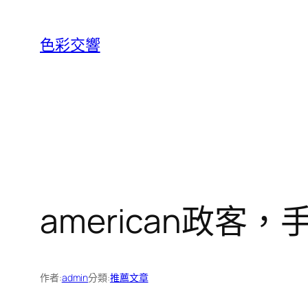
跳
至
色彩交響
主
要
內
容
american政
作者:
admin
分類:
推薦文章