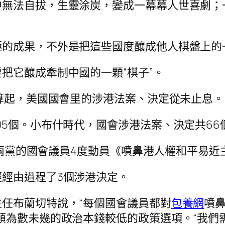
中無法自拔，生靈涂炭，變成一幕幕人世喜劇；
的成果，不外是把這些國度釀成他人棋盤上的一
把它釀成牽制中國的一顆“棋子”。
效算起，美國國會里的涉港法案、決定從未止息。
05個。小布什時代，國會涉港法案、決定共66
來自兩黨的國會議員4度動員《噴鼻港人權和平易近
經由過程了3個涉港決定。
任布蘭切特說，“每個國會議員都對
包養網
噴
頓為數未幾的政治本錢較低的政策選項。“我們