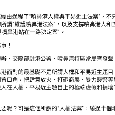
議經由過程了“噴鼻港人權與平易近主法案”，
所謂“維護噴鼻港法案”，以及支撐噴鼻港人和
“與噴鼻港站在一路決定案”。
務事！
澳辦、交際部駐港公署、噴鼻港特區當局齊發聲
鼻港面對的最基礎不是所謂人權和平易近主題
倒置口角，把肆意放火、打砸商展、暴力襲警等
些人在人權、平易近主題目上的極端虛假和損壞
呢？可是這個所謂的“人權法案”，繞過半個地