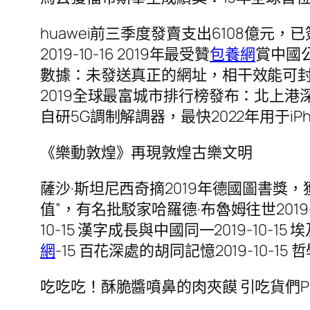
huawei前三季度發賣支出6108億元，已簽
2019-10-16 2019年最受贊
包養網
賞中國公
數據：未發送真正的網址，相干效能可封閉2019
2019全球最富城市排行榜發布：北上港深刻圍前
自研5G調制解調器，最快2022年用于iPhone
《樂動敦煌》再現敦煌古樂文明
薩沙·斯坦尼西奇摘2019年德國圖書獎，
值”，有名批駁家哈羅德·布魯姆往世2019-
10-15 漢字成長與中國同一2019-10-1
網
-15 百花深處的胡同記憶2019-10-1
吃吃吃！酥脆醬噴鼻的肉夾饃 引吃貨們P