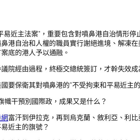
平易近主法案”，重要包含對噴鼻港自治情形停
噴鼻港自治和人權的職員實行謝絕進境、解凍在
有案底的港人予以通融。
參議院經由過程，終極交總統簽訂，才幹失效成
國要保衛其對噴鼻港的”不受拘束和平易近主的
”旗幟干預別國際政，成果又是什么？
養網
富汗到伊拉克，再到烏克蘭、敘利亞、利比
平易近主的旗號？