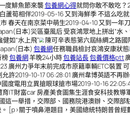
一年一度鯡魚節來襲
包養網心得
就問你敢不敢吃？2
蘆筍相伴2019-05-16 又到海鮮季 不這么吃就
上市 春天在南京菜中萌生2019-04-10 又到一年刀
japan(日本)災區臺風后 受哀鴻眾地上拼出“水、
健如“水上飛”
陳可辛表態第六屆絲綢之路國
apan(日本)
包養網
任務職員檢討哀鴻安康狀態
行榜
包養網
羊晚24小時
包養站長
包養價格ptt
35:23 廣州力爭年末前完成市原籍車輛ETC裝置 可不花錢
19-10-17 06:28:01 廣州韋博英語不再辦
度電用立異搶眼球搶市場2019-10-16 22:05:
育IT財富car 房產美食圖集生涯食安科技教
7 針對美國這一舉措，交際部、國務院港澳辦、交
。 [p>關于噴鼻港題目，美國總統特朗普曾經