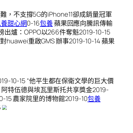
為難，不支撐5G的iPhone11卻成銷量冠軍
包養甜心網
0-16
包養
蘋果回應向騰訊傳輸
爐：OPPO以266件奪魁2019-10-15
wei重啟GMS 辦事2019-10-14 蘋果
-10-15 “他平生都在保衛文學的巨大價
”，阿特伍德與埃瓦里斯托共享獎金2019-
-15 農家院里的博物館2019-10
包養
5