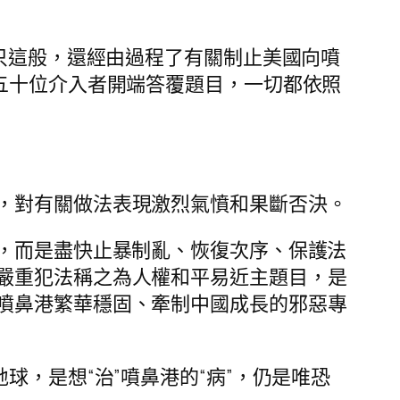
不只這般，還經由過程了有關制止美國向噴
五十位介入者開端答覆題目，一切都依照
，對有關做法表現激烈氣憤和果斷否決。
目，而是盡快止暴制亂、恢復次序、保護法
嚴重犯法稱之為人權和平易近主題目，是
噴鼻港繁華穩固、牽制中國成長的邪惡專
球，是想“治”噴鼻港的“病”，仍是唯恐