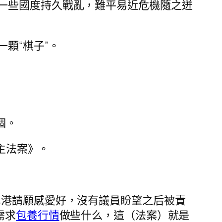
一些國度持久戰亂，難平易近危機隨之迸
顆“棋子”。
個。
主法案》。
鼻港請願感愛好，沒有議員盼望之后被責
需求
包養行情
做些什么，這（法案）就是