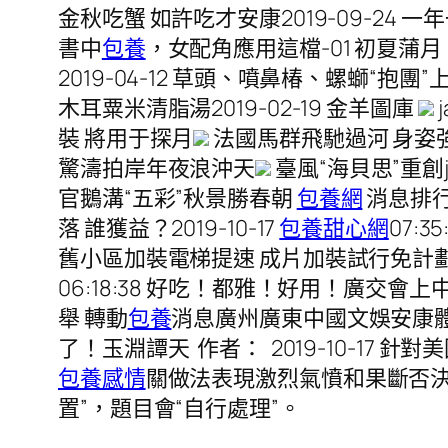
金秋吃蟹 如許吃才安康2019-09-24 
書中
包養
，女配角應用這檔-01 初夏蒲月 白
2019-04-12 草頭、噴鼻椿、螺螄“抱團”
木耳粟米清脂湯2019-02-19 金羊圖庫
裝 將用于探月
法國馬群飛馳過河 身姿強
驚濤拍岸年夜浪沖天
臺風“海貝思”重創j
官鵝溝“五彩”秋景勝春朝
包養網
消息排
落 誰獲益？2019-10-17
包養甜心網
07:
舊小區加裝電梯提速 成片加裝試行免計劃允許20
06:18:38 好吃！都雅！好用！廣交會上中國
舉 轉動
包養
消息廣州廣東中國文娛安康體
了！玉淵譚天 作者： 2019-10-1
包養感情
關做法表現激烈氣憤和果斷否決
置”，題目會“自行處理”。