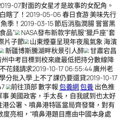
019-07對面的女星才是故事的女配角。
白瞎了！2019-05-06 春日食游 美味先行
魚季！2019-03-15 節后消脂潤腸 嘗嘗黑
食品”
NASA發布新款宇航服“獵戶座”套
際片子節
山東煙臺呈現年夜風氣象 海濱
新疆博斯騰湖畔秋景引人醉
甘肅宕昌
廣州中考目標到校來歲最低把持分數線降
請求2019-10-17 06:55:44 廣州老
學分批入學 上不了課仍要還貸2019-10-17
47
前往頂部 數字報
包養網
包養
出色推
導軍事 美國政客，手太長，自我感到也太好
際部駐港公署、噴鼻港特區當局齊發聲，對有
數度亮相，“噴鼻港題目應由中國本身處