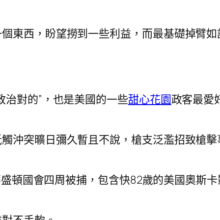
一個東西，盼望撈到一些利益，而最基礎掉臂如
政治對的”，也是美國的一些
甜心花園
政客最愛
牴觸沖突曠日彌久暫且不說，槍支泛濫招致槍擊
在華盛頓國會四周被捕，包含快82歲的美國奧斯