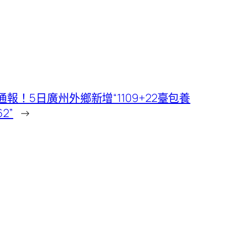
通報！5日廣州外鄉新增“1109+22臺包養
2”
→