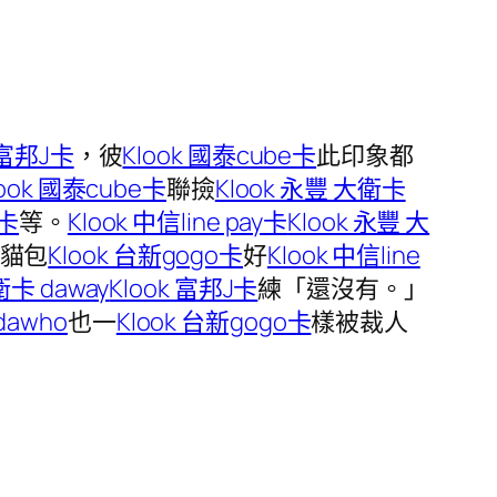
 富邦J卡
，彼
Klook 國泰cube卡
此印象都
look 國泰cube卡
聯撿
Klook 永豐 大衛卡
o卡
等。
Klook 中信line pay卡
Klook 永豐 大
貓包
Klook 台新gogo卡
好
Klook 中信line
衛卡 daway
Klook 富邦J卡
練「還沒有。」
dawho
也一
Klook 台新gogo卡
樣被裁人