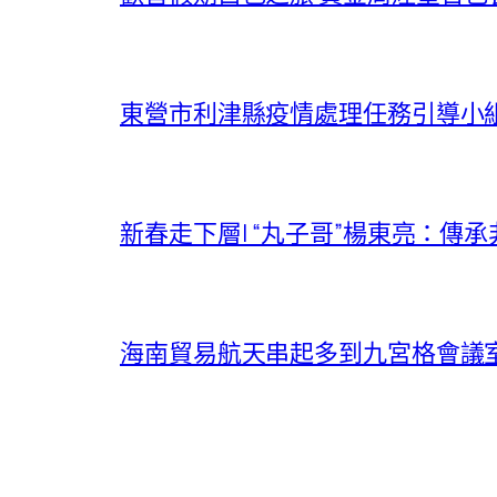
東營市利津縣疫情處理任務引導小
新春走下層| “丸子哥”楊東亮：傳
海南貿易航天串起多到九宮格會議