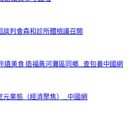
組談判會森和診所體檢議召開
承非遺美食 造福黃河灘區同鄉_查包養中國網
室元業態（經濟聚焦）_中國網