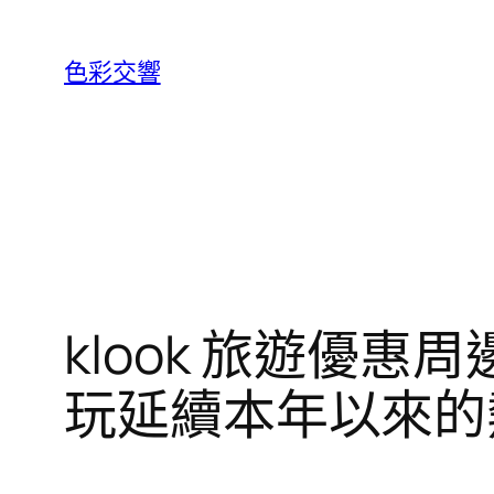
跳
至
色彩交響
主
要
內
容
klook 旅遊優
玩延續本年以來的