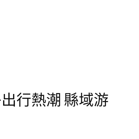
午出行熱潮 縣域游