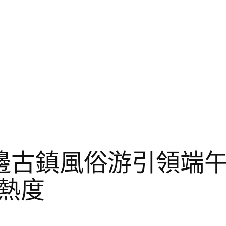
惠周邊古鎮風俗游引領端
熱度